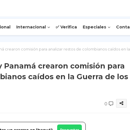
ional
Internacional
✅ Verifica
Especiales
Conta
 crearon comisión para analizar restos de colombianos caídos en la
y Panamá crearon comisión para
bianos caídos en la Guerra de los
0