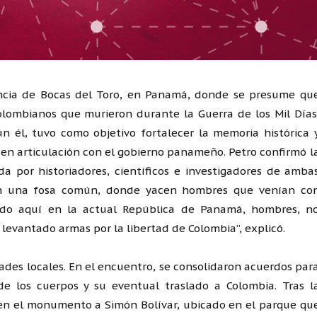
vincia de Bocas del Toro, en Panamá, donde se presume qu
olombianos que murieron durante la Guerra de los Mil Días
ún él, tuvo como objetivo fortalecer la memoria histórica 
, en articulación con el gobierno panameño. Petro confirmó l
 por historiadores, científicos e investigadores de amba
s en una fosa común, donde yacen hombres que venían co
ido aquí en la actual República de Panamá, hombres, n
levantado armas por la libertad de Colombia”, explicó.
dades locales. En el encuentro, se consolidaron acuerdos par
de los cuerpos y su eventual traslado a Colombia. Tras l
 en el monumento a Simón Bolívar, ubicado en el parque qu