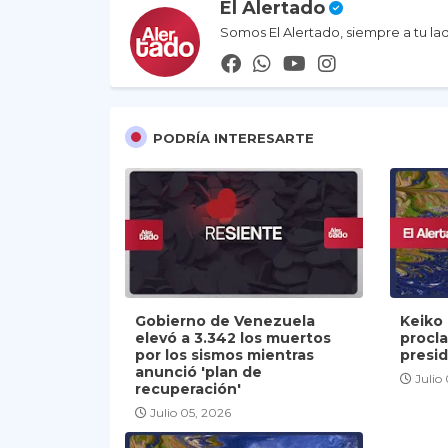
El Alertado
Somos El Alertado, siempre a tu la
PODRÍA INTERESARTE
Gobierno de Venezuela
Keiko 
elevó a 3.342 los muertos
procl
por los sismos mientras
presi
anunció 'plan de
Julio
recuperación'
Julio 05, 2026