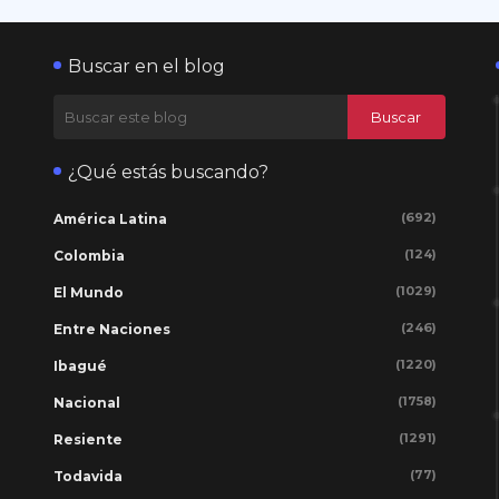
Buscar en el blog
¿Qué estás buscando?
(692)
América Latina
(124)
Colombia
(1029)
El Mundo
(246)
Entre Naciones
(1220)
Ibagué
(1758)
Nacional
(1291)
Resiente
(77)
Todavida