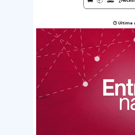
🚚 📦 🛻
¿Necesi
🕒 Última 