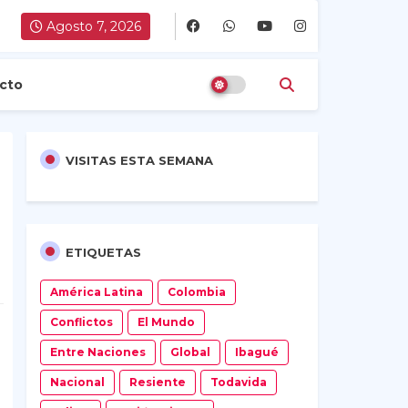
Agosto 7, 2026
cto
VISITAS ESTA SEMANA
ETIQUETAS
América Latina
Colombia
Conflictos
El Mundo
Entre Naciones
Global
Ibagué
Nacional
Resiente
Todavida