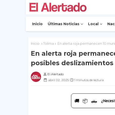
Inicio
Últimas Noticias
Local
Nac
Inicio
Tolima
En alerta roja permanecen 10 munic
En alerta roja permanec
posibles deslizamientos 
El Alertado
abril 02, 2025
1 minutos de lectura
🚚 📦 🛻
¿Necesi