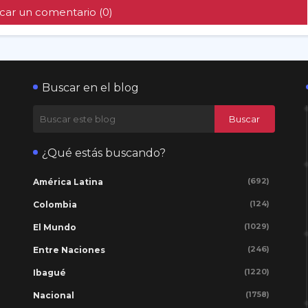
car un comentario (0)
Buscar en el blog
¿Qué estás buscando?
(692)
América Latina
(124)
Colombia
(1029)
El Mundo
(246)
Entre Naciones
(1220)
Ibagué
(1758)
Nacional