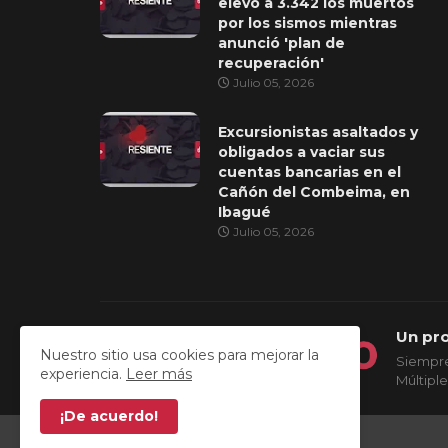
elevó a 3.342 los muertos
por los sismos mientras
anunció 'plan de
recuperación'
Julio 05, 2026
Excursionistas asaltados y
obligados a vaciar sus
cuentas bancarias en el
Cañón del Combeima, en
Ibagué
Julio 05, 2026
Un pr
Nuestro sitio usa cookies para mejorar la
Siempre
experiencia.
Leer más
Múltiple
¡De acuerdo!
Todos los derechos reservados © 2026