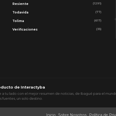
(1291)
Resiente
(77)
Todavida
(617)
Tolima
(35)
Verificaciones
oducto de Interactyba
 a tu lado con el mejor resumen de noticias, de Ibagué para el mund
s fuentes, un solo destino.
Inicio
Sobre Nosotros
Política de Pri