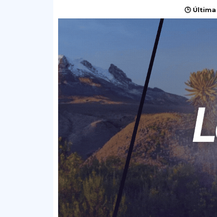
🕒 Última