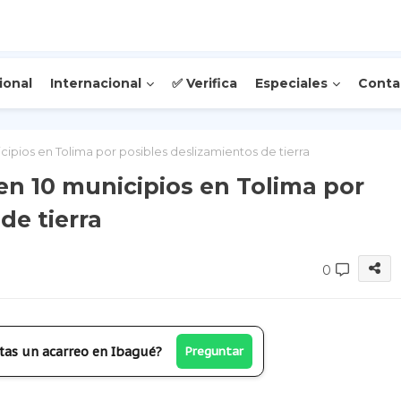
ional
Internacional
✅ Verifica
Especiales
Conta
ipios en Tolima por posibles deslizamientos de tierra
en 10 municipios en Tolima por
de tierra
0
tas un acarreo en Ibagué?
Preguntar