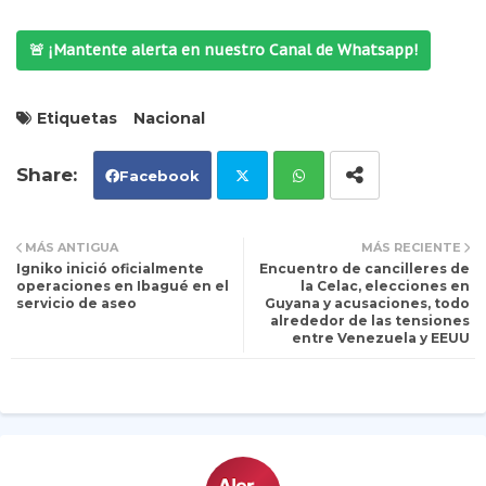
🚨 ¡Mantente alerta en nuestro Canal de Whatsapp!
Etiquetas
Nacional
Facebook
Tw
Wh
MÁS ANTIGUA
MÁS RECIENTE
Igniko inició oficialmente
Encuentro de cancilleres de
itt
ats
operaciones en Ibagué en el
la Celac, elecciones en
servicio de aseo
Guyana y acusaciones, todo
alrededor de las tensiones
er
ap
entre Venezuela y EEUU
p