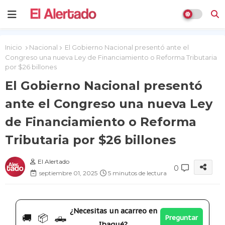
Inicio
Nacional
El Gobierno Nacional presentó ante el
Congreso una nueva Ley de Financiamiento o Reforma Tributaria
por $26 billones
El Gobierno Nacional presentó
ante el Congreso una nueva Ley
de Financiamiento o Reforma
Tributaria por $26 billones
El Alertado
0
septiembre 01, 2025
5 minutos de lectura
¿Necesitas un acarreo en
🚚 📦 🛻
Preguntar
Ibagué?