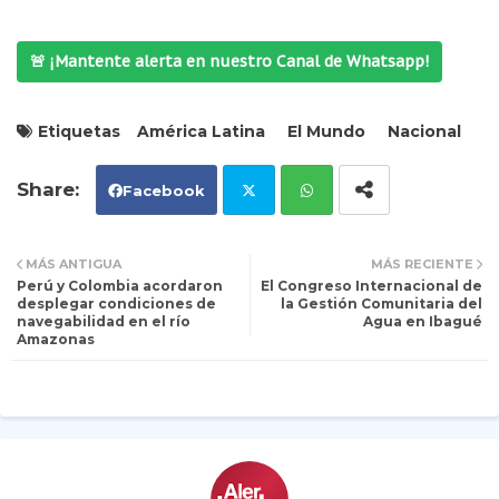
🚨 ¡Mantente alerta en nuestro Canal de Whatsapp!
Etiquetas
América Latina
El Mundo
Nacional
Facebook
Tw
Wh
MÁS ANTIGUA
MÁS RECIENTE
Perú y Colombia acordaron
El Congreso Internacional de
itt
ats
desplegar condiciones de
la Gestión Comunitaria del
navegabilidad en el río
Agua en Ibagué
Amazonas
er
ap
p