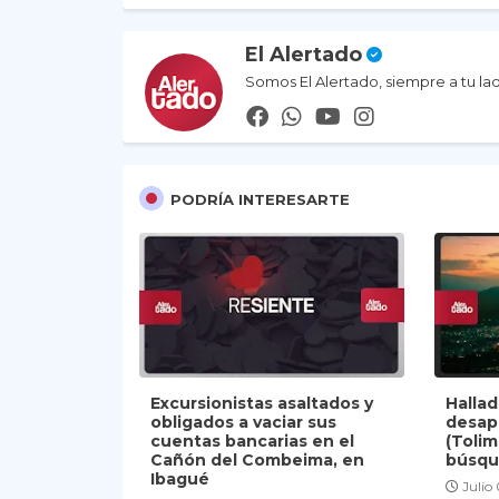
El Alertado
Somos El Alertado, siempre a tu la
PODRÍA INTERESARTE
Excursionistas asaltados y
Halla
obligados a vaciar sus
desap
cuentas bancarias en el
(Tolim
Cañón del Combeima, en
búsqu
Ibagué
Julio