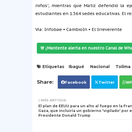
niños”, mientras que Matiz defendió la e
estudiantes en 1.564 sedes educativas. El re
Vía: Infobae • CambioIn • El Irreverente
🚨 ¡Mantente alerta en nuestro Canal de Wh
Etiquetas
Ibagué
Nacional
Tolima
Facebook
Twitter
Wh
MÁS ANTIGUA
El plan de EEUU para un alto al fuego en la Fra
Gaza, que incluiría un gobierno 'vigilado' por e
Presidente Donald Trump