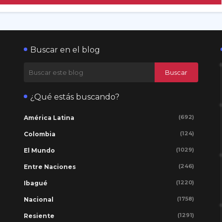
Buscar en el blog
¿Qué estás buscando?
(692)
América Latina
(124)
Colombia
(1029)
El Mundo
(246)
Entre Naciones
(1220)
Ibagué
(1758)
Nacional
(1291)
Resiente