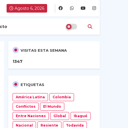
Agosto 6, 2026
cto
VISITAS ESTA SEMANA
1
3
4
7
ETIQUETAS
América Latina
Colombia
Conflictos
El Mundo
Entre Naciones
Global
Ibagué
Nacional
Resiente
Todavida