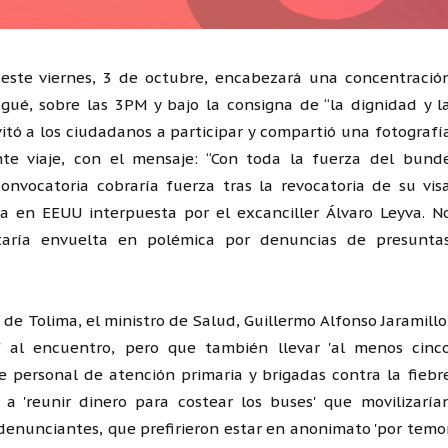
 este viernes, 3 de octubre, encabezará una concentració
gué, sobre las 3PM y bajo la consigna de “la dignidad y l
vitó a los ciudadanos a participar y compartió una fotografí
e viaje, con el mensaje: “Con toda la fuerza del bund
onvocatoria cobraría fuerza tras la revocatoria de su vis
a en EEUU interpuesta por el excanciller Álvaro Leyva. N
staría envuelta en polémica por denuncias de presunta
 de Tolima, el ministro de Salud, Guillermo Alfonso Jaramillo
ia' al encuentro, pero que también llevar 'al menos cinc
e personal de atención primaria y brigadas contra la fiebr
a 'reunir dinero para costear los buses' que movilizaría
s denunciantes, que prefirieron estar en anonimato 'por temo