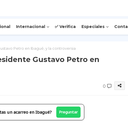
ional
Internacional
✅ Verifica
Especiales
Conta
stavo Petro en Ibagué, y la controversia
esidente Gustavo Petro en
a
0
tas un acarreo en Ibagué?
Preguntar