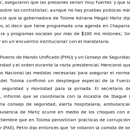
', aseguraron que las presiones serían 'muy fuertes' y que l
 'sobre los contratistas', aunque no hay pruebas públicas má
noció que la gobernadora de Tolima Adriana Magali Matiz dij
tro, al decir que tiene programada una agenda en Chaparra
ura y programas sociales por más de $100 mil millones,'. Si
r en un 'encuentro institucional' con el mandatario.
 Puesto de Mando Unificado (PMU) y un Consejo de Segurida
ridad y el orden durante la visita presidencial. Mencionó qu
rno Nacional las medidas necesarias 'para asegurar el norma
n del Tolima confirmó un despliegue especial de la Fuerz
 seguridad y movilidad para la jornada. El secretario d
, informó que se coordinaría con la Alcaldía de Ibagué 
ía consejo de seguridad, alerta hospitalaria, ambulancia
 ausencia de Matiz ocurre en medio de los choques con e
tiembre que en Tolima persistirían 'prácticas de corrupción
 (PAE). Petro dijo entonces que “se robaron la comida de lo