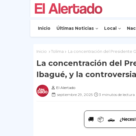
Inicio
Últimas Noticias
Local
Nac
Inicio
Tolima
La concentración del Presidente Gu
La concentración del Pr
Ibagué, y la controversi
El Alertado
septiembre 29, 2025
3 minutos de lectura
🚚 📦 🛻
¿Necesi