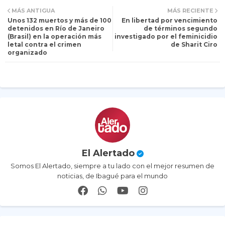
MÁS ANTIGUA
MÁS RECIENTE
Unos 132 muertos y más de 100
En libertad por vencimiento
itt
ats
detenidos en Río de Janeiro
de términos segundo
(Brasil) en la operación más
investigado por el feminicidio
letal contra el crimen
de Sharit Ciro
er
ap
organizado
p
El Alertado
Somos El Alertado, siempre a tu lado con el mejor resumen de
noticias, de Ibagué para el mundo