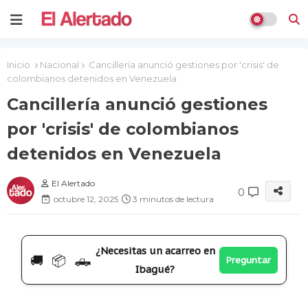
Inicio
Nacional
Cancillería anunció gestiones por 'crisis' de
colombianos detenidos en Venezuela
Cancillería anunció gestiones
por 'crisis' de colombianos
detenidos en Venezuela
El Alertado
0
octubre 12, 2025
3 minutos de lectura
¿Necesitas un acarreo en
🚚 📦 🛻
Preguntar
Ibagué?