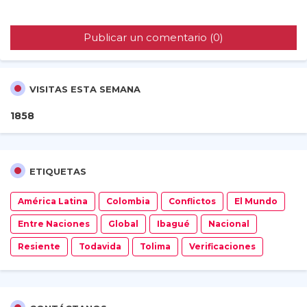
Publicar un comentario (0)
VISITAS ESTA SEMANA
1
8
5
8
ETIQUETAS
América Latina
Colombia
Conflictos
El Mundo
Entre Naciones
Global
Ibagué
Nacional
Resiente
Todavida
Tolima
Verificaciones