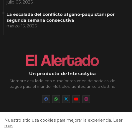
julio 05, 2026
La escalada del conflicto afgano-paquistaní por
segunda semana consecutiva
marzo 15, 2026
Un producto de Interactyba
Siempre a tu lado con el mejor resumen de noticias, de
Ibagué para el mundo. Múltiples fuentes, un solo destino.
Nuestro sitio usa cookies para mejorar la experiencia.
Leer
Inicio
Sobre Nosotros
Política de Privacidad
más
Aviso Legal
Contacto
Cookies
Sitemap