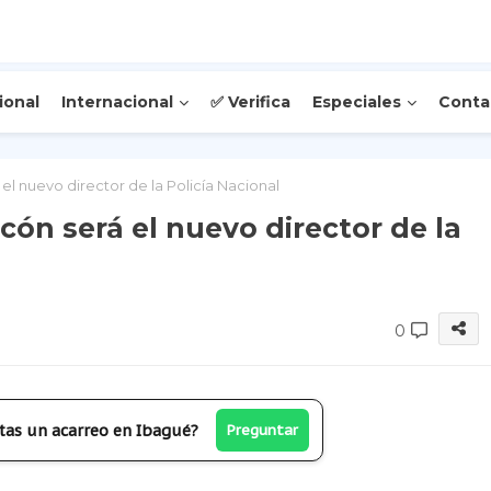
ional
Internacional
✅ Verifica
Especiales
Conta
 el nuevo director de la Policía Nacional
ncón será el nuevo director de la
0
tas un acarreo en Ibagué?
Preguntar