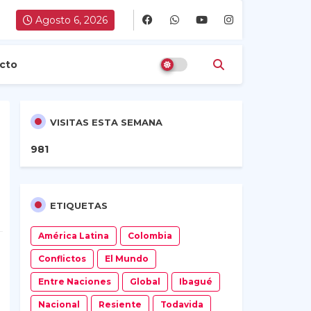
Agosto 6, 2026
cto
VISITAS ESTA SEMANA
9
8
1
ETIQUETAS
América Latina
Colombia
Conflictos
El Mundo
Entre Naciones
Global
Ibagué
Nacional
Resiente
Todavida