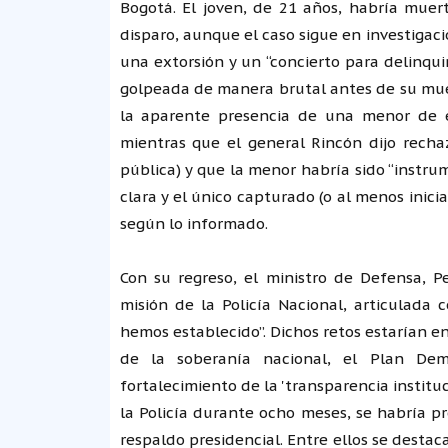
Bogotá. El joven, de 21 años, habría muer
disparo, aunque el caso sigue en investigac
una extorsión y un “concierto para delinqui
golpeada de manera brutal antes de su mue
la aparente presencia de una menor de ed
mientras que el general Rincón dijo rechaz
pública) y que la menor habría sido “instr
clara y el único capturado (o al menos inici
según lo informado.
Con su regreso, el ministro de Defensa, P
misión de la Policía Nacional, articulada 
hemos establecido”. Dichos retos estarían e
de la soberanía nacional, el Plan Dem
fortalecimiento de la 'transparencia instituc
la Policía durante ocho meses, se habría p
respaldo presidencial. Entre ellos se destac