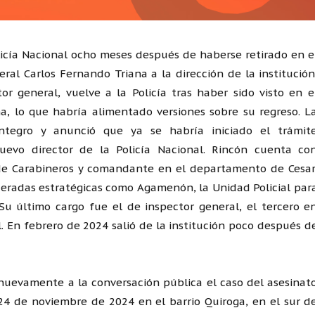
olicía Nacional ocho meses después de haberse retirado en e
l Carlos Fernando Triana a la dirección de la institución
 general, vuelve a la Policía tras haber sido visto en e
a, lo que habría alimentado versiones sobre su regreso. L
integro y anunció que ya se habría iniciado el trámit
evo director de la Policía Nacional. Rincón cuenta co
r de Carabineros y comandante en el departamento de Cesar
eradas estratégicas como Agamenón, la Unidad Policial par
. Su último cargo fue el de inspector general, el tercero e
l. En febrero de 2024 salió de la institución poco después d
uevamente a la conversación pública el caso del asesinat
l 24 de noviembre de 2024 en el barrio Quiroga, en el sur d