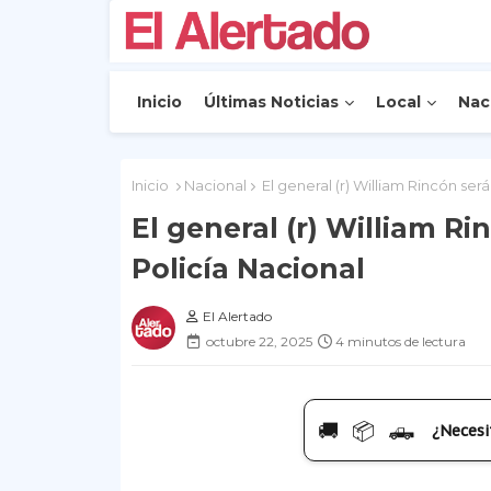
Inicio
Últimas Noticias
Local
Nac
Inicio
Nacional
El general (r) William Rincón será
El general (r) William Ri
Policía Nacional
El Alertado
octubre 22, 2025
4 minutos de lectura
🚚 📦 🛻
¿Necesi