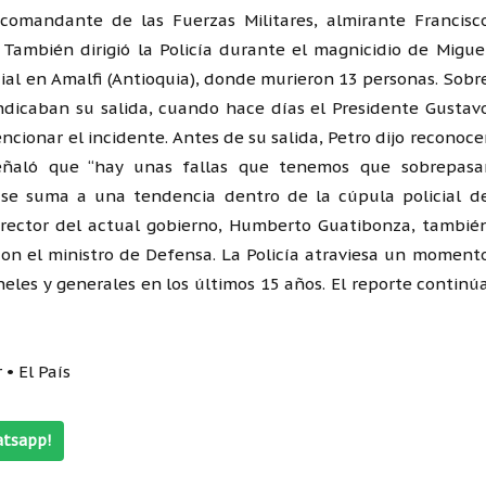
 comandante de las Fuerzas Militares, almirante Francisc
También dirigió la Policía durante el magnicidio de Migue
cial en Amalfi (Antioquia), donde murieron 13 personas. Sobr
ndicaban su salida, cuando hace días el Presidente Gustav
encionar el incidente. Antes de su salida, Petro dijo reconoce
señaló que “hay unas fallas que tenemos que sobrepasa
o se suma a una tendencia dentro de la cúpula policial d
director del actual gobierno, Humberto Guatibonza, tambié
 con el ministro de Defensa. La Policía atraviesa un moment
eles y generales en los últimos 15 años. El reporte continú
 • El País
atsapp!