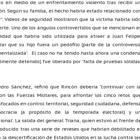
to en medio de un enfrentamiento violento tras recibir u
ión. Según su familia, el hecho habría estado relacionado co
r”. Videos de seguridad mostraron que la víctima habría sid
rte. Uno de los ángulos controvertidos que se mencionan e
ad que habría sido utilizada para atraer a Juan Felipe
ar que su hijo fuera un pedófilo (parte de la controversi
umentalizada”. El caso no ha tenido hasta ahora una conden
almente detenido) fue liberado por 'falta de pruebas sólidas
edro Sánchez, refirió que Rincón debería “continuar con l
con las Fuerzas Militares, para afrontar los cinco retos qu
nfocados en control territorial, seguridad ciudadana, defens
ocracia (a propósito de la temporada electoral) y u
ional'. La salida del general Triana, quien estuvo al frente d
roducido tras una serie de reveses que habrían debilitado e
a la descertificación de Estados Unidos en la lucha contra la