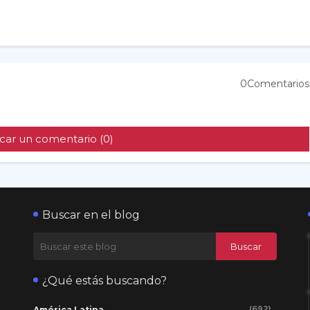
0Comentarios
car un comentario (0)
Buscar en el blog
¿Qué estás buscando?
(692)
América Latina