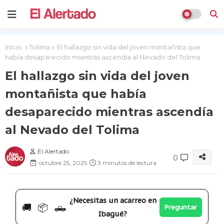
Inicio
Tolima
El hallazgo sin vida del joven montañista que
había desaparecido mientras ascendía al Nevado del Tolima
El hallazgo sin vida del joven
montañista que había
desaparecido mientras ascendía
al Nevado del Tolima
El Alertado
0
octubre 25, 2025
3 minutos de lectura
¿Necesitas un acarreo en
🚚 📦 🛻
Preguntar
Ibagué?