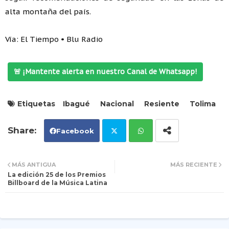
alta montaña del país.
Vía: El Tiempo • Blu Radio
🚨 ¡Mantente alerta en nuestro Canal de Whatsapp!
Etiquetas
Ibagué
Nacional
Resiente
Tolima
Facebook
Tw
Wh
MÁS ANTIGUA
MÁS RECIENTE
La edición 25 de los Premios
itt
ats
Billboard de la Música Latina
er
ap
p