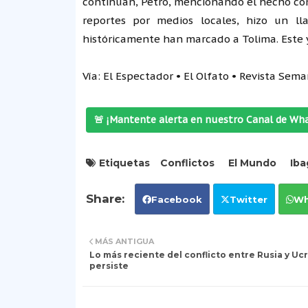
continúan, Petro, mencionando el hecho com
reportes por medios locales, hizo un lla
históricamente han marcado a Tolima. Este y
Vía: El Espectador • El Olfato • Revista Se
🚨 ¡Mantente alerta en nuestro Canal de Wh
Etiquetas
Conflictos
El Mundo
Iba
Facebook
Twitter
Wh
MÁS ANTIGUA
Lo más reciente del conflicto entre Rusia y Uc
persiste