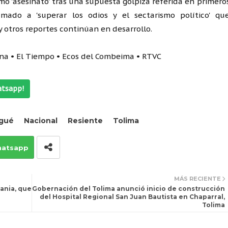
o 'asesinato' tras una supuesta golpiza referida en primero
mado a 'superar los odios y el sectarismo político' qu
 otros reportes continúan en desarrollo.
mana • El Tiempo • Ecos del Combeima • RTVC
atsapp!
gué
Nacional
Resiente
Tolima
atsapp
MÁS RECIENTE
rania, que
Gobernación del Tolima anunció inicio de construcción
del Hospital Regional San Juan Bautista en Chaparral,
Tolima