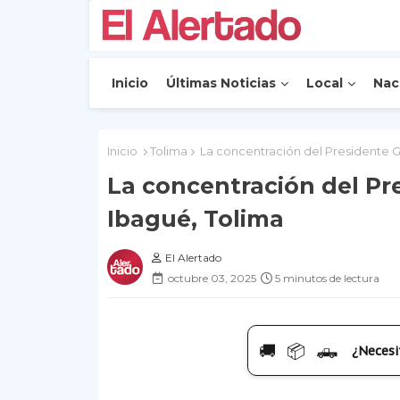
Inicio
Últimas Noticias
Local
Nac
Inicio
Tolima
La concentración del Presidente G
La concentración del Pr
Ibagué, Tolima
El Alertado
octubre 03, 2025
5 minutos de lectura
🚚 📦 🛻
¿Necesi