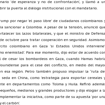
enario 'de esperanza y no de confrontación', y llamó a u
abrir la puerta al diálogo institucional con el mandatario.
 Trump por negar 'el paso libre' de ciudadanos colombianos 
ía sancionar a Colombia. A pesar de la tensión, anunció qu
rtalecer los lazos bilaterales, y que el ministro de Defens
s de octubre para tratar cooperación en seguridad. Asimismo
ército colombiano en Gaza 'si Estados Unidos interviene'
 no enemistad'. Para ese momento, dijo estar de acuerdo co
el de cesar los bombardeos en Gaza, cuando Hamas habrí
ounidense para el cese del conflicto, en medio del mayo
n esa región. Petro también propuso impulsar la “ruta de
a seda en China, como 'estrategia para exportar cereales 
mente en departamentos como Tolima y Huila. Refirió ademá
pequeños, medianos y grandes productores y dijo elogiar a l
implementar la iniciativa, como parte de su apuesta 'por un
el carbón'.