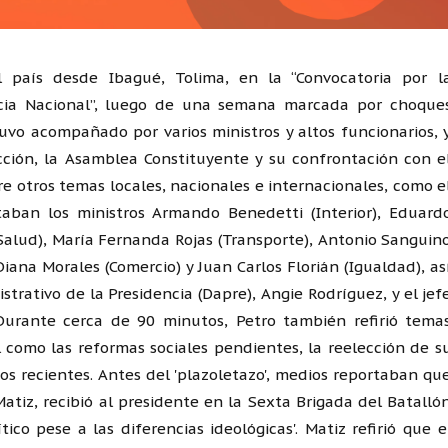
l país desde Ibagué, Tolima, en la “Convocatoria por l
cia Nacional”, luego de una semana marcada por choque
tuvo acompañado por varios ministros y altos funcionarios, 
cción, la Asamblea Constituyente y su confrontación con e
e otros temas locales, nacionales e internacionales, como e
staban los ministros Armando Benedetti (Interior), Eduard
 (Salud), María Fernanda Rojas (Transporte), Antonio Sanguin
Diana Morales (Comercio) y Juan Carlos Florián (Igualdad), as
rativo de la Presidencia (Dapre), Angie Rodríguez, y el jef
Durante cerca de 90 minutos, Petro también refirió tema
 como las reformas sociales pendientes, la reelección de s
cos recientes. Antes del 'plazoletazo', medios reportaban qu
atiz, recibió al presidente en la Sexta Brigada del Batalló
ico pese a las diferencias ideológicas'. Matiz refirió que e