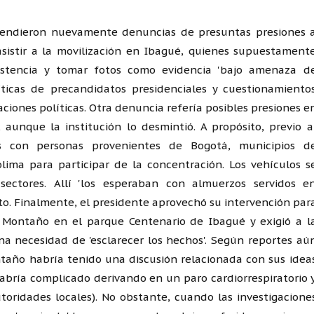
cendieron nuevamente denuncias de presuntas presiones 
asistir a la movilización en Ibagué, quienes supuestament
asistencia y tomar fotos como evidencia 'bajo amenaza d
íticas de precandidatos presidenciales y cuestionamiento
aciones políticas. Otra denuncia refería posibles presiones e
 aunque la institución lo desmintió. A propósito, previo a
 con personas provenientes de Bogotá, municipios d
ima para participar de la concentración. Los vehículos s
sectores. Allí 'los esperaban con almuerzos servidos e
ato. Finalmente, el presidente aprovechó su intervención par
an Montaño en el parque Centenario de Ibagué y exigió a l
 una necesidad de 'esclarecer los hechos'. Según reportes aú
ontaño habría tenido una discusión relacionada con sus idea
 habría complicado derivando en un paro cardiorrespiratorio 
toridades locales). No obstante, cuando las investigacione