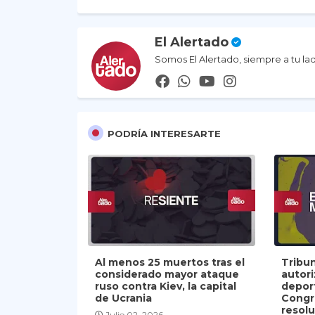
El Alertado
Somos El Alertado, siempre a tu la
PODRÍA INTERESARTE
Al menos 25 muertos tras el
Tribu
considerado mayor ataque
autor
ruso contra Kiev, la capital
depor
de Ucrania
Congr
resolu
Julio 02, 2026