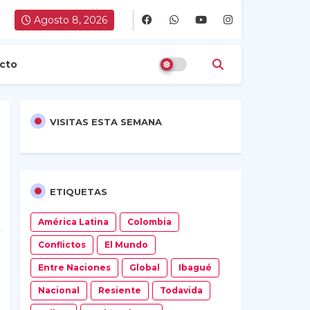
Agosto 8, 2026
cto
VISITAS ESTA SEMANA
ETIQUETAS
América Latina
Colombia
Conflictos
El Mundo
Entre Naciones
Global
Ibagué
Nacional
Resiente
Todavida