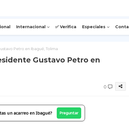
ional
Internacional
✅ Verifica
Especiales
Conta
ustavo Petro en Ibagué, Tolima
esidente Gustavo Petro en
0
tas un acarreo en Ibagué?
Preguntar