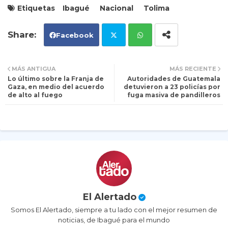
Etiquetas
Ibagué
Nacional
Tolima
Facebook
Tw
Wh
MÁS ANTIGUA
MÁS RECIENTE
Lo último sobre la Franja de
Autoridades de Guatemala
itt
ats
Gaza, en medio del acuerdo
detuvieron a 23 policías por
de alto al fuego
fuga masiva de pandilleros
er
ap
p
El Alertado
Somos El Alertado, siempre a tu lado con el mejor resumen de
noticias, de Ibagué para el mundo