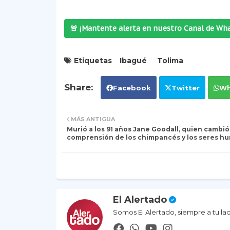
🚨 ¡Mantente alerta en nuestro Canal de Wh
Etiquetas
Ibagué
Tolima
Facebook
Twitter
Wh
MÁS ANTIGUA
Murió a los 91 años Jane Goodall, quien cambió 
comprensión de los chimpancés y los seres h
El Alertado
Somos El Alertado, siempre a tu la