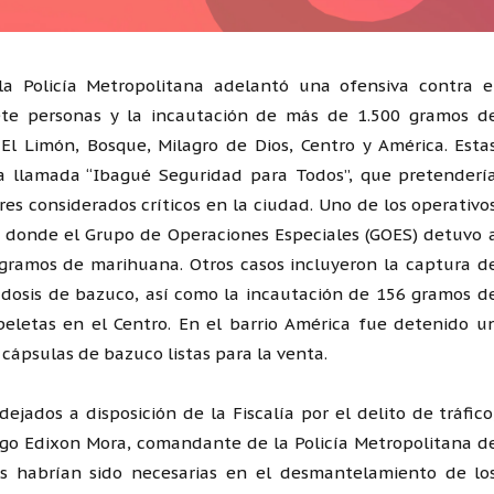
a Policía Metropolitana adelantó una ofensiva contra e
iete personas y la incautación de más de 1.500 gramos d
El Limón, Bosque, Milagro de Dios, Centro y América. Esta
a llamada “Ibagué Seguridad para Todos”, que pretenderí
res considerados críticos en la ciudad. Uno de los operativo
, donde el Grupo de Operaciones Especiales (GOES) detuvo 
gramos de marihuana. Otros casos incluyeron la captura d
 dosis de bazuco, así como la incautación de 156 gramos d
eletas en el Centro. En el barrio América fue detenido u
ápsulas de bazuco listas para la venta.
ejados a disposición de la Fiscalía por el delito de tráfico
ego Edixon Mora, comandante de la Policía Metropolitana d
s habrían sido necesarias en el desmantelamiento de lo