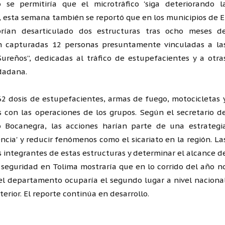
se permitiría que el microtráfico 'siga deteriorando l
e, esta semana también se reportó que en los municipios de E
brían desarticulado dos estructuras tras ocho meses d
ron capturadas 12 personas presuntamente vinculadas a la
ureños”, dedicadas al tráfico de estupefacientes y a otra
udadana.
2 dosis de estupefacientes, armas de fuego, motocicletas 
 con las operaciones de los grupos. Según el secretario d
 Bocanegra, las acciones harían parte de una estrategi
ncia' y reducir fenómenos como el sicariato en la región. La
 integrantes de estas estructuras y determinar el alcance d
e seguridad en Tolima mostraría que en lo corrido del año n
 el departamento ocuparía el segundo lugar a nivel naciona
erior. El reporte continúa en desarrollo.