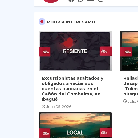
PODRÍA INTERESARTE
Excursionistas asaltados y
Halla
obligados a vaciar sus
desap
cuentas bancarias en el
(Tolim
Cañón del Combeima, en
búsqu
Ibagué
Julio
Julio 05, 2026