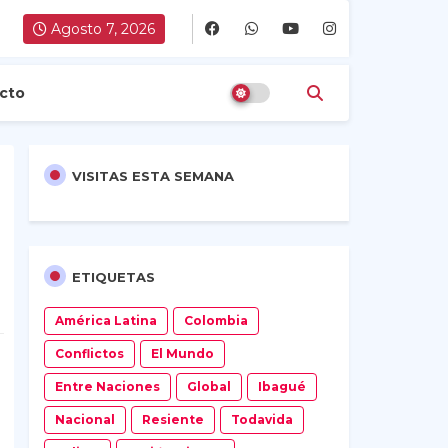
Agosto 7, 2026
cto
VISITAS ESTA SEMANA
ETIQUETAS
América Latina
Colombia
Conflictos
El Mundo
Entre Naciones
Global
Ibagué
Nacional
Resiente
Todavida