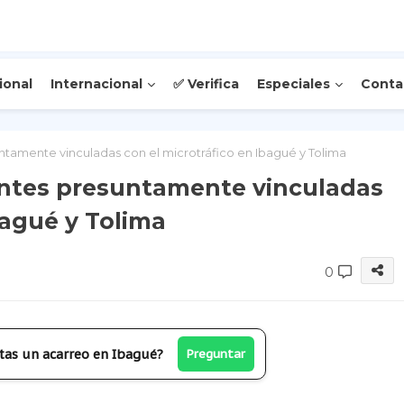
ional
Internacional
✅ Verifica
Especiales
Conta
ntamente vinculadas con el microtráfico en Ibagué y Tolima
entes presuntamente vinculadas
bagué y Tolima
0
tas un acarreo en Ibagué?
Preguntar