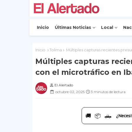
Inicio
Últimas Noticias
Local
Nac
Inicio
Tolima
Múltiples capturas recientes presu
Múltiples capturas reci
con el microtráfico en I
El Alertado
octubre 02, 2025
3 minutos de lectura
🚚 📦 🛻
¿Necesi