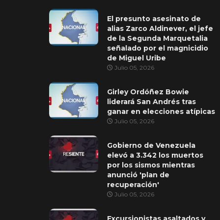
El presunto asesinato de
alias Zarco Aldinever, el jefe
de la Segunda Marquetalia
señalado por el magnicidio
de Miguel Uribe
Julio 05, 2026
Girley Ordóñez Bowie
liderará San Andrés tras
ganar en elecciones atípicas
Julio 05, 2026
Gobierno de Venezuela
elevó a 3.342 los muertos
por los sismos mientras
anunció 'plan de
recuperación'
Julio 05, 2026
Excursionistas asaltados y