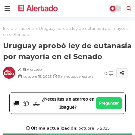
Inicio
Nacional
Uruguay aprobó ley de eutanasia por mayoría
en el Senado
Uruguay aprobó ley de eutanasia
por mayoría en el Senado
El Alertado
0
octubre 15, 2025
3 minutos de lectura
¿Necesitas un acarreo en
🚚 📦 🛻
Preguntar
Ibagué?
🕒 Última actualización:
octubre 15, 2025