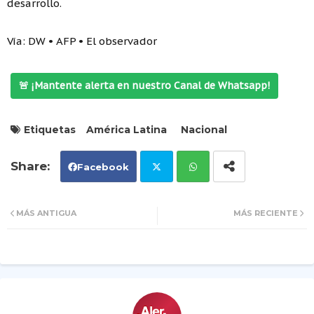
desarrollo.
Vía: DW • AFP • El observador
🚨 ¡Mantente alerta en nuestro Canal de Whatsapp!
Etiquetas
América Latina
Nacional
Facebook
Tw
Wh
MÁS ANTIGUA
MÁS RECIENTE
itt
ats
er
ap
p