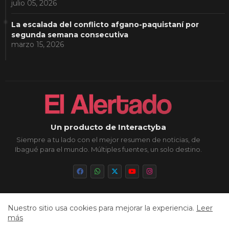
julio 05, 2026
La escalada del conflicto afgano-paquistaní por
segunda semana consecutiva
marzo 15, 2026
Un producto de Interactyba
Siempre a tu lado con el mejor resumen de noticias, de
Ibagué para el mundo. Múltiples fuentes, un solo destino.
Nuestro sitio usa cookies para mejorar la experiencia.
Leer
Inicio
Sobre Nosotros
Política de Privacidad
más
Aviso Legal
Contacto
Cookies
Sitemap