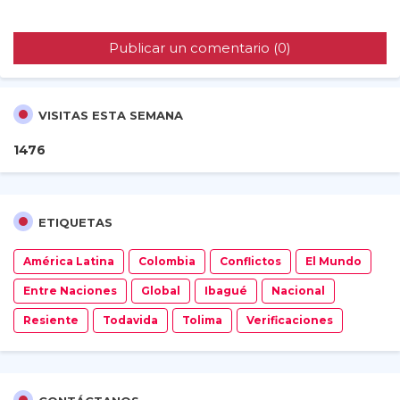
Publicar un comentario (0)
VISITAS ESTA SEMANA
1
4
7
6
ETIQUETAS
América Latina
Colombia
Conflictos
El Mundo
Entre Naciones
Global
Ibagué
Nacional
Resiente
Todavida
Tolima
Verificaciones