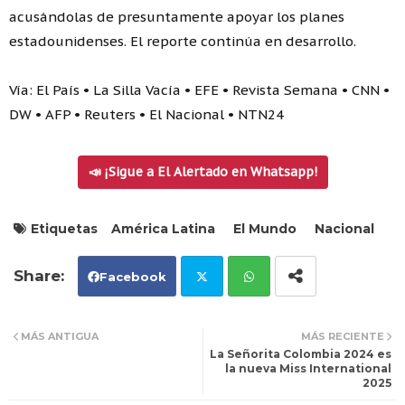
acusándolas de presuntamente apoyar los planes
estadounidenses. El reporte continúa en desarrollo.
Vía: El País • La Silla Vacía • EFE • Revista Semana • CNN •
DW • AFP • Reuters • El Nacional • NTN24
📣 ¡Sigue a El Alertado en Whatsapp!
Etiquetas
América Latina
El Mundo
Nacional
Facebook
Tw
Wh
MÁS ANTIGUA
MÁS RECIENTE
La Señorita Colombia 2024 es
itt
ats
la nueva Miss International
2025
er
ap