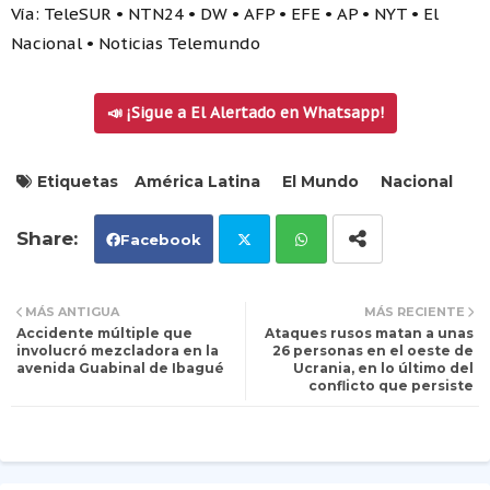
Vía: TeleSUR • NTN24 • DW • AFP • EFE • AP • NYT • El
Nacional • Noticias Telemundo
📣 ¡Sigue a El Alertado en Whatsapp!
Etiquetas
América Latina
El Mundo
Nacional
Facebook
Tw
Wh
MÁS ANTIGUA
MÁS RECIENTE
Accidente múltiple que
Ataques rusos matan a unas
itt
ats
involucró mezcladora en la
26 personas en el oeste de
avenida Guabinal de Ibagué
Ucrania, en lo último del
conflicto que persiste
er
ap
p