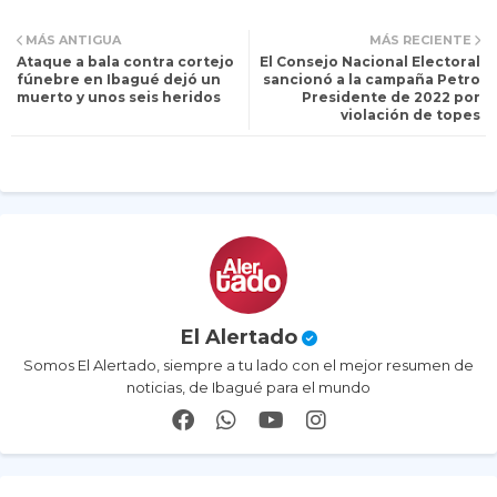
Tw
Wh
MÁS ANTIGUA
MÁS RECIENTE
Ataque a bala contra cortejo
El Consejo Nacional Electoral
itt
ats
fúnebre en Ibagué dejó un
sancionó a la campaña Petro
muerto y unos seis heridos
Presidente de 2022 por
violación de topes
er
ap
p
El Alertado
Somos El Alertado, siempre a tu lado con el mejor resumen de
noticias, de Ibagué para el mundo