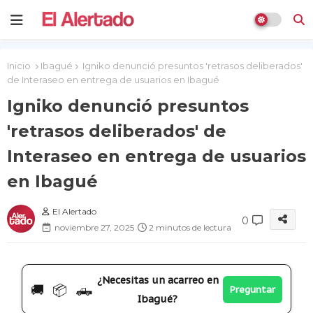
Inicio
Ibagué
Igniko denunció presuntos 'retrasos deliberados'
de Interaseo en entrega de usuarios en Ibagué
Igniko denunció presuntos
'retrasos deliberados' de
Interaseo en entrega de usuarios
en Ibagué
El Alertado
0
noviembre 27, 2025
2 minutos de lectura
¿Necesitas un acarreo en
🚚 📦 🛻
Preguntar
Ibagué?