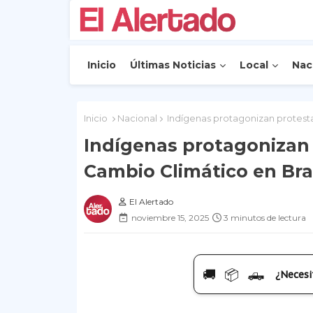
Inicio
Últimas Noticias
Local
Nac
Inicio
Nacional
Indígenas protagonizan protesta
Indígenas protagonizan 
Cambio Climático en Bra
El Alertado
noviembre 15, 2025
3 minutos de lectura
🚚 📦 🛻
¿Necesi