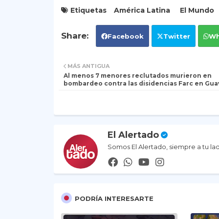
Etiquetas
América Latina
El Mundo
Facebook
Twitter
Wh
MÁS ANTIGUA
Al menos 7 menores reclutados murieron en
bombardeo contra las disidencias Farc en Gua
El Alertado
Somos El Alertado, siempre a tu la
PODRÍA INTERESARTE