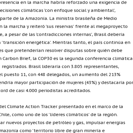
presencia en la marcha habría reforzado una exigencia de
decisiones climáticas 'con enfoque social y ambiental',
parte de la Amazonía. La ministra brasileña de Medio
 la marcha y reiteró 'sus reservas' frente al megaproyecto
, a pesar de las 'contradicciones internas', Brasil debería
a 'transición energética'. Mientras tanto, el país continúa en
es que pretenderían resolver disputas sobre quién debe
gún Carbon Brief, la COP30 es la segunda conferencia climática
registrados. Brasil lideraría con 3.805 representantes,
 el puesto 11, con 448 delegados, un aumento del 213%
endría mayor participación de mujeres (43%) y destacaría po
ord de casi 4.000 periodistas acreditados.
del Climate Action Tracker presentado en el marco de la
hile, como uno de los 'líderes climáticos' de la región.
ar nuevos proyectos de petróleo y gas, impulsar energías
mazonía como 'territorio libre de gran minería e