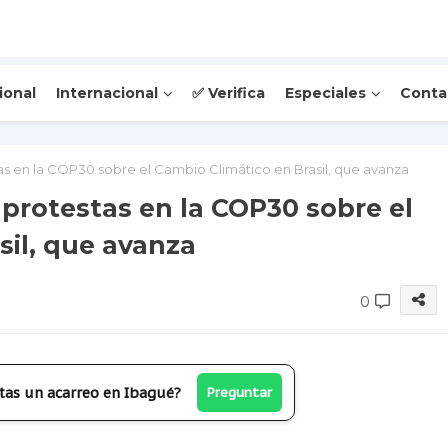
ional
Internacional
✅ Verifica
Especiales
Conta
s en la COP30 sobre el Cambio Climático en Brasil, que avanza
protestas en la COP30 sobre el
sil, que avanza
0
tas un acarreo en Ibagué?
Preguntar