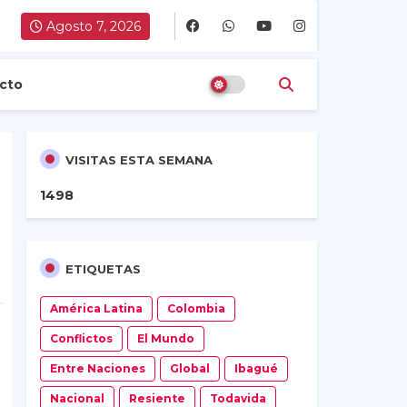
Agosto 7, 2026
cto
VISITAS ESTA SEMANA
1
4
9
8
ETIQUETAS
América Latina
Colombia
Conflictos
El Mundo
Entre Naciones
Global
Ibagué
Nacional
Resiente
Todavida