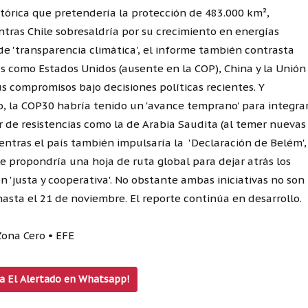
stórica que pretendería la protección de 483.000 km²,
tras Chile sobresaldría por su crecimiento en energías
de 'transparencia climática', el informe también contrasta
as como Estados Unidos (ausente en la COP), China y la Unión
 compromisos bajo decisiones políticas recientes. Y
, la COP30 habría tenido un 'avance temprano' para integra
r de resistencias como la de Arabia Saudita (al temer nuevas
ientras el país también impulsaría la 'Declaración de Belém',
 propondría una hoja de ruta global para dejar atrás los
 'justa y cooperativa'. No obstante ambas iniciativas no son
 hasta el 21 de noviembre. El reporte continúa en desarrollo.
 Zona Cero • EFE
 a El Alertado en Whatsapp!