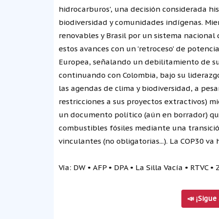
hidrocarburos', una decisión considerada hi
biodiversidad y comunidades indígenas. Mien
renovables y Brasil por un sistema nacional 
estos avances con un 'retroceso' de potenci
Europea, señalando un debilitamiento de sus
continuando con Colombia, bajo su liderazgo
las agendas de clima y biodiversidad, a pesa
restricciones a sus proyectos extractivos) m
un documento político (aún en borrador) que
combustibles fósiles mediante una transición
vinculantes (no obligatorias...). La COP30 va
Vía: DW • AFP • DPA • La Silla Vacía • RTVC •
📣 ¡Sigue