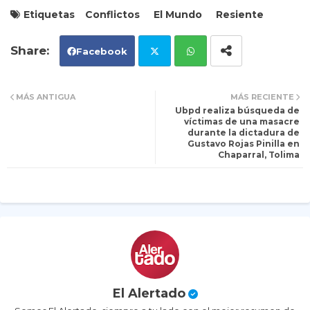
Etiquetas
Conflictos
El Mundo
Resiente
Facebook
Tw
Wh
MÁS ANTIGUA
MÁS RECIENTE
Ubpd realiza búsqueda de
itt
ats
víctimas de una masacre
durante la dictadura de
Gustavo Rojas Pinilla en
er
ap
Chaparral, Tolima
p
El Alertado