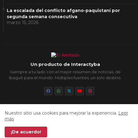
La escalada del conflicto afgano-paquistaní por
segunda semana consecutiva
marzo 15, 2026
Un producto de Interactyba
Siempre a tu lado con el mejor resumen de noticias, de
Ibagué para el mundo. Múltiples fuentes, un solo destino.
Nuestro sitio usa cookies para mejorar la experiencia.
Leer
Inicio
Sobre Nosotros
Política de Privacidad
más
Aviso Legal
Contacto
Cookies
Sitemap
¡De acuerdo!
Todos los derechos reservados © 2026