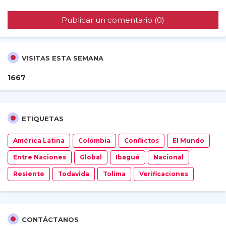
Publicar un comentario (0)
VISITAS ESTA SEMANA
1
6
6
7
ETIQUETAS
América Latina
Colombia
Conflictos
El Mundo
Entre Naciones
Global
Ibagué
Nacional
Resiente
Todavida
Tolima
Verificaciones
CONTÁCTANOS