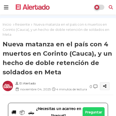
Inicio
Resiente
Nueva matanza en el país con 4 muertos en
Corinto (Cauca), y un hecho de doble retención de soldados en
Meta
Nueva matanza en el país con 4
muertos en Corinto (Cauca), y un
hecho de doble retención de
soldados en Meta
El Alertado
0
noviembre 04, 2025
4 minutos de lectura
¿Necesitas un acarreo en
🚚 📦 🛻
Preguntar
Ibagué?