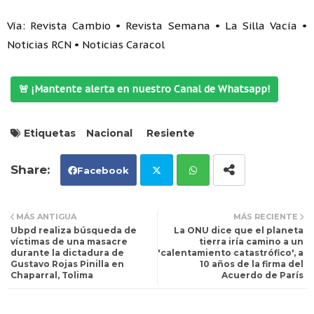
Vía: Revista Cambio • Revista Semana • La Silla Vacía •
Noticias RCN • Noticias Caracol
🚨 ¡Mantente alerta en nuestro Canal de Whatsapp!
Etiquetas
Nacional
Resiente
Facebook
Tw
Wh
MÁS ANTIGUA
MÁS RECIENTE
Ubpd realiza búsqueda de
La ONU dice que el planeta
itt
ats
víctimas de una masacre
tierra iría camino a un
durante la dictadura de
'calentamiento catastrófico', a
Gustavo Rojas Pinilla en
10 años de la firma del
er
ap
Chaparral, Tolima
Acuerdo de París
p