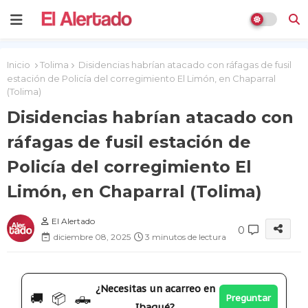
Inicio
Tolima
Disidencias habrían atacado con ráfagas de fusil
estación de Policía del corregimiento El Limón, en Chaparral
(Tolima)
Disidencias habrían atacado con
ráfagas de fusil estación de
Policía del corregimiento El
Limón, en Chaparral (Tolima)
El Alertado
0
diciembre 08, 2025
3 minutos de lectura
¿Necesitas un acarreo en
🚚 📦 🛻
Preguntar
Ibagué?