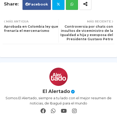
Facebook
Tw
Wh
MÁS ANTIGUA
MÁS RECIENTE
Aprobada en Colombia ley que
Controversia por chats con
itt
ats
frenaría el mercenarismo
insultos de viceministro de la
Igualdad a hija y exesposa del
Presidente Gustavo Petro
er
ap
p
El Alertado
Somos El Alertado, siempre a tu lado con el mejor resumen de
noticias, de Ibagué para el mundo