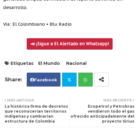
desarrollo.
Vía: El Colombiano • Blu Radio
📣 ¡Sigue a El Alertado en Whatsapp!
Etiquetas
El Mundo
Nacional
Facebook
Tw
Wh
MÁS ANTIGUA
MÁS RECIENTE
La histórica firma de decretos
Ecopetrol y Petrobras
itt
ats
que reconocerían territorios
vendieron todo el gas
indígenas y cambiarían
ofrecido anticipadamente del
estructura de Colombia
proyecto Sirius
er
ap
p