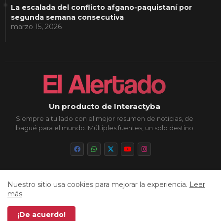
La escalada del conflicto afgano-paquistaní por
segunda semana consecutiva
marzo 15, 2026
Un producto de Interactyba
Siempre a tu lado con el mejor resumen de noticias, de
Ibagué para el mundo. Múltiples fuentes, un solo destino.
Nuestro sitio usa cookies para mejorar la experiencia.
Leer
Inicio
Sobre Nosotros
Política de Privacidad
más
Aviso Legal
Contacto
Cookies
Sitemap
¡De acuerdo!
Todos los derechos reservados © 2026