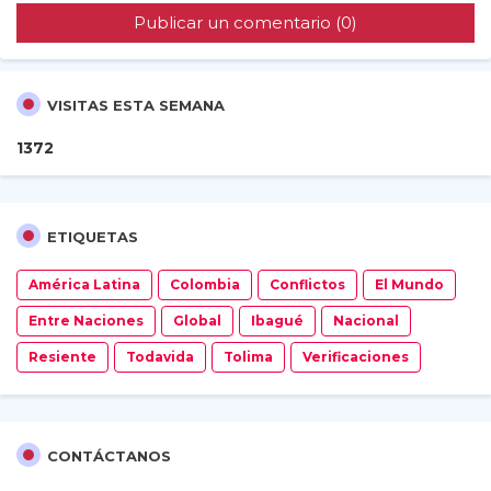
Publicar un comentario (0)
VISITAS ESTA SEMANA
1
3
7
2
ETIQUETAS
América Latina
Colombia
Conflictos
El Mundo
Entre Naciones
Global
Ibagué
Nacional
Resiente
Todavida
Tolima
Verificaciones
CONTÁCTANOS