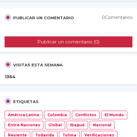
0Comentarios
PUBLICAR UN COMENTARIO
Publicar un comentario (0)
VISITAS ESTA SEMANA
1
3
6
4
ETIQUETAS
América Latina
Colombia
Conflictos
El Mundo
Entre Naciones
Global
Ibagué
Nacional
Resiente
Todavida
Tolima
Verificaciones