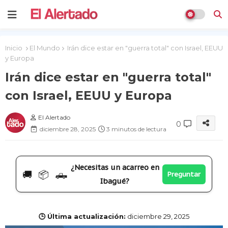
Inicio
El Mundo
Irán dice estar en "guerra total" con Israel, EEUU
y Europa
Irán dice estar en "guerra total"
con Israel, EEUU y Europa
El Alertado
0
diciembre 28, 2025
3 minutos de lectura
¿Necesitas un acarreo en
🚚 📦 🛻
Preguntar
Ibagué?
🕒 Última actualización:
diciembre 29, 2025