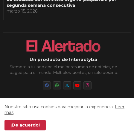
segunda semana consecutiva
marzo 15, 2026
Un producto de Interactyba
Siempre a tu lado con el mejor resumen de noticias, de
Ibagué para el mundo. Múltiples fuentes, un solo destino.
Nuestro sitio usa cookies para mejorar la experiencia.
Leer
Inicio
Sobre Nosotros
Política de Privacidad
más
Aviso Legal
Contacto
Cookies
Sitemap
¡De acuerdo!
Todos los derechos reservados © 2026