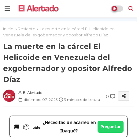
Inicio
Resiente
La muerte en la cárcel El Helicoide en
Venezuela del exgobernador y opositor Alfredo Díaz
La muerte en la cárcel El
Helicoide en Venezuela del
exgobernador y opositor Alfredo
Díaz
El Alertado
0
diciembre 07, 2025
3 minutos de lectura
¿Necesitas un acarreo en
🚚 📦 🛻
Preguntar
Ibagué?