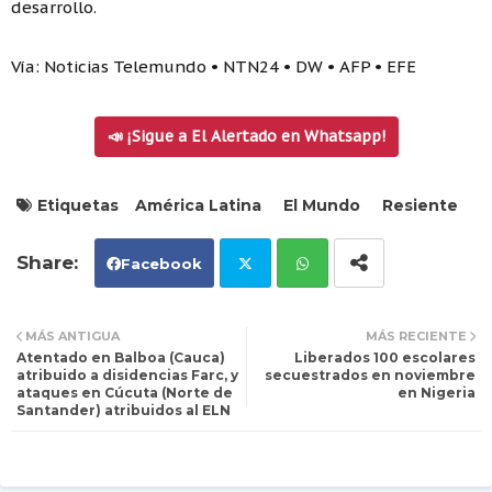
desarrollo.
Vía: Noticias Telemundo • NTN24 • DW • AFP • EFE
📣 ¡Sigue a El Alertado en Whatsapp!
Etiquetas
América Latina
El Mundo
Resiente
Facebook
Tw
Wh
MÁS ANTIGUA
MÁS RECIENTE
Atentado en Balboa (Cauca)
Liberados 100 escolares
itt
ats
atribuido a disidencias Farc, y
secuestrados en noviembre
ataques en Cúcuta (Norte de
en Nigeria
Santander) atribuidos al ELN
er
ap
p