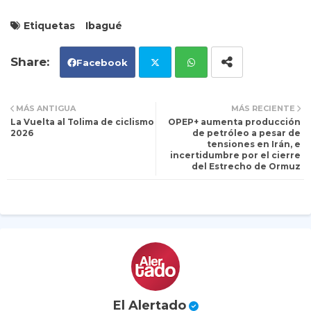
Etiquetas
Ibagué
Facebook
Tw
Wh
MÁS ANTIGUA
MÁS RECIENTE
La Vuelta al Tolima de ciclismo
OPEP+ aumenta producción
itt
ats
2026
de petróleo a pesar de
tensiones en Irán, e
incertidumbre por el cierre
er
ap
del Estrecho de Ormuz
p
El Alertado