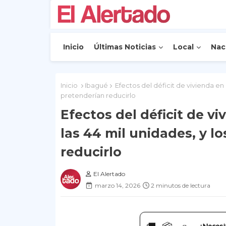
Inicio
Últimas Noticias
Local
Nac
Inicio
Ibagué
Efectos del déficit de vivienda en 
pretenderían reducirlo
Efectos del déficit de v
las 44 mil unidades, y l
reducirlo
El Alertado
marzo 14, 2026
2 minutos de lectura