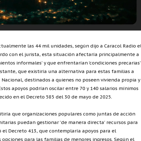
ctualmente las 44 mil unidades, según dijo a Caracol Radio e
 con el jurista, esta situación afectaría principalmente a
ientos informales' y que enfrentarían 'condiciones precarias'
tante, que existiría una alternativa para estas familias a
o Nacional, destinados a quienes no poseen vivienda propia y
stos apoyos podrían oscilar entre 70 y 140 salarios mínimos
ecido en el Decreto 585 del 30 de mayo de 2025.
tiría que organizaciones populares como juntas de acción
itarias puedan gestionar 'de manera directa' recursos para
 el Decreto 413, que contemplaría apoyos para el
 opciones para las familias de menores ingresos. Según el