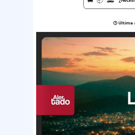
🚚 📦 🛻
¿Necesi
🕒 Última 