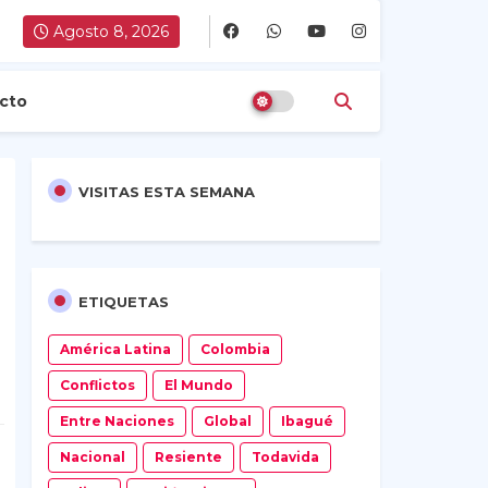
Agosto 8, 2026
cto
VISITAS ESTA SEMANA
ETIQUETAS
América Latina
Colombia
Conflictos
El Mundo
Entre Naciones
Global
Ibagué
Nacional
Resiente
Todavida