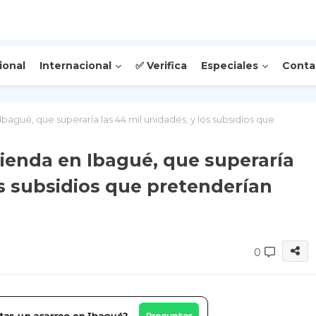
ional
Internacional
✅ Verifica
Especiales
Conta
Ibagué, que superaría las 44 mil unidades, y los subsidios que
ivienda en Ibagué, que superaría
os subsidios que pretenderían
0