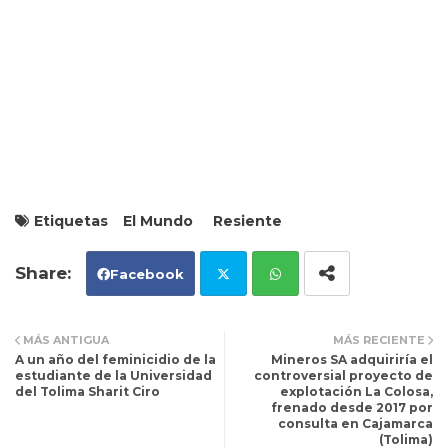
Etiquetas
El Mundo
Resiente
Facebook
Tw
Wh
MÁS ANTIGUA
MÁS RECIENTE
A un año del feminicidio de la
Mineros SA adquiriría el
itt
ats
estudiante de la Universidad
controversial proyecto de
del Tolima Sharit Ciro
explotación La Colosa,
frenado desde 2017 por
er
ap
consulta en Cajamarca
(Tolima)