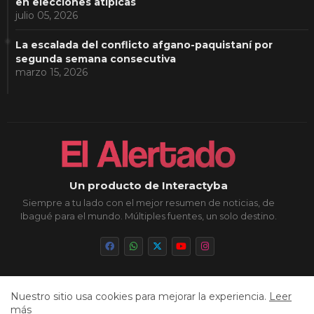
en elecciones atípicas
julio 05, 2026
La escalada del conflicto afgano-paquistaní por
segunda semana consecutiva
marzo 15, 2026
Un producto de Interactyba
Siempre a tu lado con el mejor resumen de noticias, de
Ibagué para el mundo. Múltiples fuentes, un solo destino.
Nuestro sitio usa cookies para mejorar la experiencia.
Leer
Inicio
Sobre Nosotros
Política de Privacidad
más
Aviso Legal
Contacto
Cookies
Sitemap