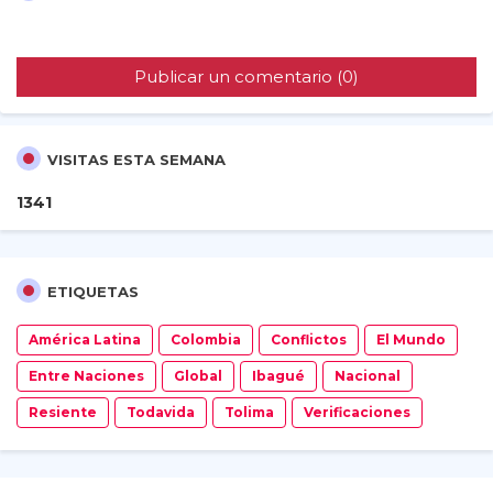
Publicar un comentario (0)
VISITAS ESTA SEMANA
1
3
4
1
ETIQUETAS
América Latina
Colombia
Conflictos
El Mundo
Entre Naciones
Global
Ibagué
Nacional
Resiente
Todavida
Tolima
Verificaciones