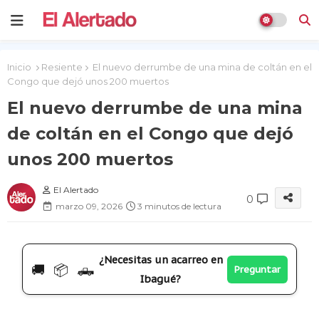
Inicio
Resiente
El nuevo derrumbe de una mina de coltán en el
Congo que dejó unos 200 muertos
El nuevo derrumbe de una mina
de coltán en el Congo que dejó
unos 200 muertos
El Alertado
0
marzo 09, 2026
3 minutos de lectura
¿Necesitas un acarreo en
🚚 📦 🛻
Preguntar
Ibagué?