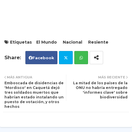
Etiquetas
El Mundo
Nacional
Resiente
Facebook
Tw
Wh
MÁS ANTIGUA
MÁS RECIENTE
Emboscada de disidencias de
La mitad de los países de la
itt
ats
'Mordisco' en Caquetá dejó
ONU no habría entregado
tres soldados muertos que
'informes clave' sobre
habrían estado instalando un
biodiversidad
er
ap
puesto de votación, y otros
hechos
p