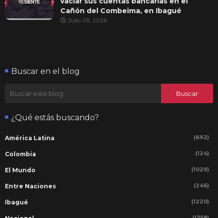
vaciar sus cuentas bancarias en el
Cañón del Combeima, en Ibagué
Julio 05, 2026
Buscar en el blog
¿Qué estás buscando?
(692)
América Latina
(124)
Colombia
(1029)
El Mundo
(246)
Entre Naciones
(1220)
Ibagué
(1758)