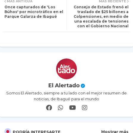
MÁS ANTIGUA
MÁS RECIENTE
Once capturados de 'Los
Consejo de Estado frenó el
itt
ats
Búhos' por microtráfico en el
traslado de $25 billones a
Parque Galarza de Ibagué
Colpensiones, en medio de
una escalada de tensiones
er
ap
con el Gobierno Nacional
p
El Alertado
Somos El Alertado, siempre a tu lado con el mejor resumen de
noticias, de Ibagué para el mundo
Mostrar más
PODRÍA INTERESARTE