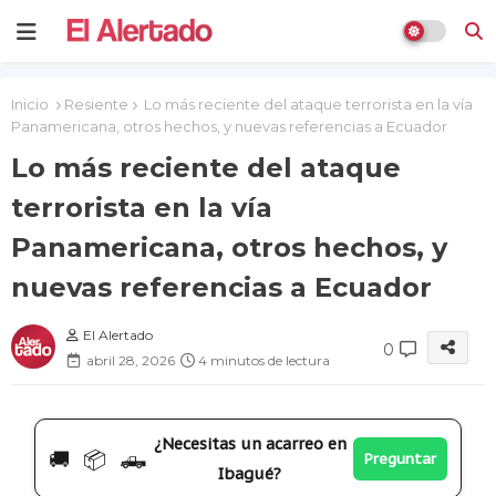
Inicio
Resiente
Lo más reciente del ataque terrorista en la vía
Panamericana, otros hechos, y nuevas referencias a Ecuador
Lo más reciente del ataque
terrorista en la vía
Panamericana, otros hechos, y
nuevas referencias a Ecuador
El Alertado
0
abril 28, 2026
4 minutos de lectura
¿Necesitas un acarreo en
🚚 📦 🛻
Preguntar
Ibagué?