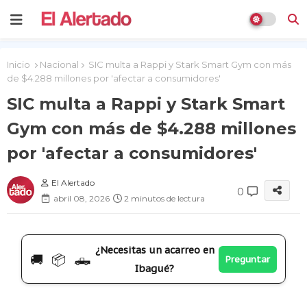
Inicio
Nacional
SIC multa a Rappi y Stark Smart Gym con más
de $4.288 millones por 'afectar a consumidores'
SIC multa a Rappi y Stark Smart
Gym con más de $4.288 millones
por 'afectar a consumidores'
El Alertado
0
abril 08, 2026
2 minutos de lectura
¿Necesitas un acarreo en
🚚 📦 🛻
Preguntar
Ibagué?