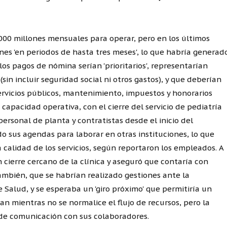
.000 millones mensuales para operar, pero en los últimos
nes 'en periodos de hasta tres meses', lo que habría generad
los pagos de nómina serían 'prioritarios', representarían
sin incluir seguridad social ni otros gastos), y que deberían
rvicios públicos, mantenimiento, impuestos y honorarios
a capacidad operativa, con el cierre del servicio de pediatría
personal de planta y contratistas desde el inicio del
o sus agendas para laborar en otras instituciones, lo que
a calidad de los servicios, según reportaron los empleados. A
cierre cercano de la clínica y aseguró que contaría con
También, que se habrían realizado gestiones ante la
 Salud, y se esperaba un 'giro próximo' que permitiría un
an mientras no se normalice el flujo de recursos, pero la
s de comunicación con sus colaboradores.