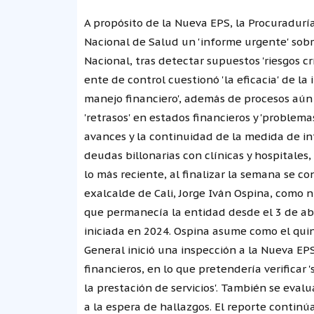
A propósito de la Nueva EPS, la Procuraduría
Nacional de Salud un 'informe urgente' sobr
Nacional, tras detectar supuestos 'riesgos crí
ente de control cuestionó 'la eficacia' de la 
manejo financiero', además de procesos aún 
'retrasos' en estados financieros y 'problemas
avances y la continuidad de la medida de int
deudas billonarias con clínicas y hospitale
lo más reciente, al finalizar la semana se c
exalcalde de Cali, Jorge Iván Ospina, como n
que permanecía la entidad desde el 3 de abri
iniciada en 2024. Ospina asume como el quint
General inició una inspección a la Nueva EPS
financieros, en lo que pretendería verificar 
la prestación de servicios'. También se eval
a la espera de hallazgos. El reporte continúa