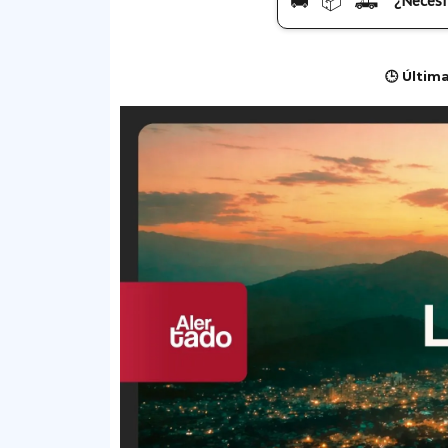
🚚 📦 🛻
¿Necesi
🕒 Últim