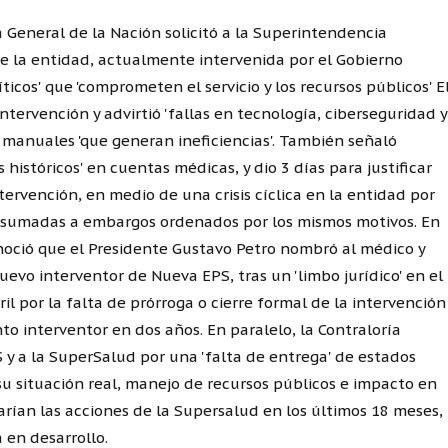
 General de la Nación solicitó a la Superintendencia
e la entidad, actualmente intervenida por el Gobierno
ticos' que 'comprometen el servicio y los recursos públicos' E
intervención y advirtió 'fallas en tecnología, ciberseguridad y
manuales 'que generan ineficiencias'. También señaló
 históricos' en cuentas médicas, y dio 3 días para justificar
ervención, en medio de una crisis cíclica en la entidad por
s, sumadas a embargos ordenados por los mismos motivos. En
onoció que el Presidente Gustavo Petro nombró al médico y
uevo interventor de Nueva EPS, tras un 'limbo jurídico' en el
l por la falta de prórroga o cierre formal de la intervención
o interventor en dos años. En paralelo, la Contraloría
 y a la SuperSalud por una 'falta de entrega' de estados
'su situación real, manejo de recursos públicos e impacto en
uarían las acciones de la Supersalud en los últimos 18 meses,
 en desarrollo.