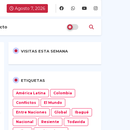
Agosto 7, 2026
cto
VISITAS ESTA SEMANA
ETIQUETAS
América Latina
Colombia
Conflictos
El Mundo
Entre Naciones
Global
Ibagué
Nacional
Resiente
Todavida