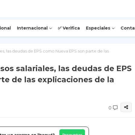
ional
Internacional
✅ Verifica
Especiales
Conta
ales, las deudas de EPS como Nueva EPS son parte de las
sos salariales, las deudas de EPS
e de las explicaciones de la
0