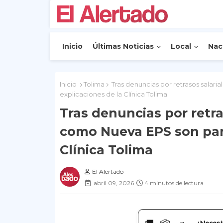
Inicio
Últimas Noticias
Local
Nac
Inicio
Tolima
Tras denuncias por retrasos salari
explicaciones de la Clínica Tolima
Tras denuncias por retra
como Nueva EPS son part
Clínica Tolima
El Alertado
abril 09, 2026
4 minutos de lectura