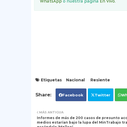
WhatsApp
o nuestra página
En Vivo.
Etiquetas
Nacional
Resiente
Facebook
Twitter
Wh
MÁS ANTIGUA
Informes de más de 200 casos de presunto ac
medios estarían bajo la lupa del MinTrabajo tra
escándalo 'MeToo'