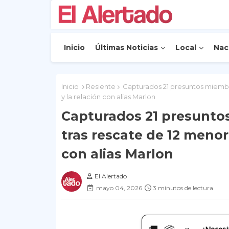
Inicio
Últimas Noticias
Local
Nac
Inicio
Resiente
Capturados 21 presuntos miembro
y la relación con alias Marlon
Capturados 21 presuntos
tras rescate de 12 menore
con alias Marlon
El Alertado
mayo 04, 2026
3 minutos de lectura