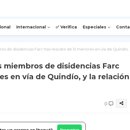
ional
Internacional
✅ Verifica
Especiales
Conta
s de disidencias Farc tras rescate de 12 menores en vía de Quindío,
 miembros de disidencias Farc
s en vía de Quindío, y la relación
0