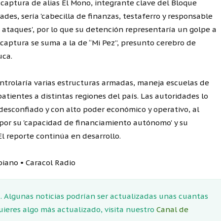
 captura de alias El Mono, integrante clave del Bloque
des, sería 'cabecilla de finanzas, testaferro y responsable
 ataques', por lo que su detención representaría un golpe a
a captura se suma a la de “Mi Pez”, presunto cerebro de
uca.
ontrolaría varias estructuras armadas, maneja escuelas de
tientes a distintas regiones del país. Las autoridades lo
esconfiado y con alto poder económico y operativo, al
or su 'capacidad de financiamiento autónomo' y su
El reporte continúa en desarrollo.
mbiano • Caracol Radio
 Algunas noticias podrían ser actualizadas unas cuantas
quieres algo más actualizado, visita nuestro
Canal de