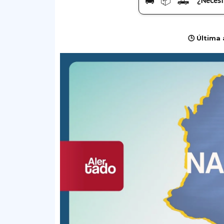
🚚 📦 🛻
¿Necesi
🕒 Última 