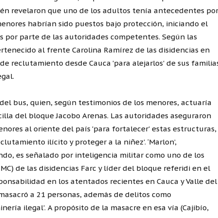
ién revelaron que uno de los adultos tenía antecedentes po
 menores habrían sido puestos bajo protección, iniciando el
s por parte de las autoridades competentes. Según las
rtenecido al frente Carolina Ramírez de las disidencias en
de reclutamiento desde Cauca 'para alejarlos' de sus familia
egal.
del bus, quien, según testimonios de los menores, actuaría
cilla del bloque Jacobo Arenas. Las autoridades aseguraron
enores al oriente del país 'para fortalecer' estas estructuras,
utamiento ilícito y proteger a la niñez'. ‘Marlon’,
do, es señalado por inteligencia militar como uno de los
MC) de las disidencias Farc y líder del bloque referidi en el
ponsabilidad en los atentados recientes en Cauca y Valle del
masacró a 21 personas, además de delitos como
ería ilegal'. A propósito de la masacre en esa vía (Cajibío,