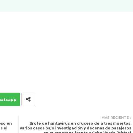
atsapp
MÁS RECIENTE
oso en
Brote de hantavirus en crucero deja tres muertos,
s el
varios casos bajo investigación y decenas de pasajeros
en cuarentena frente a Cabo Verde (África)