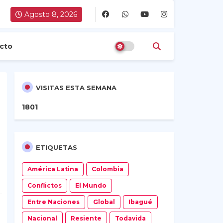
Agosto 8, 2026
cto
VISITAS ESTA SEMANA
1
8
0
1
ETIQUETAS
América Latina
Colombia
Conflictos
El Mundo
Entre Naciones
Global
Ibagué
Nacional
Resiente
Todavida