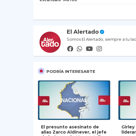
El Alertado
Somos El Alertado, siempre a tu la
PODRÍA INTERESARTE
El presunto asesinato de
Girle
alias Zarco Aldinever, el jefe
lidera