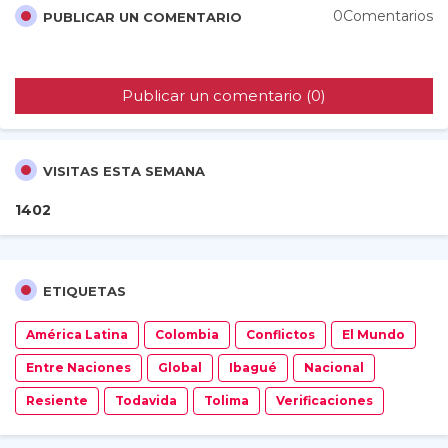
0Comentarios
PUBLICAR UN COMENTARIO
Publicar un comentario (0)
VISITAS ESTA SEMANA
1
4
0
2
ETIQUETAS
América Latina
Colombia
Conflictos
El Mundo
Entre Naciones
Global
Ibagué
Nacional
Resiente
Todavida
Tolima
Verificaciones