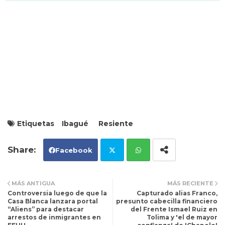
Etiquetas
Ibagué
Resiente
Facebook
Tw
Wh
MÁS ANTIGUA
MÁS RECIENTE
Controversia luego de que la
Capturado alias Franco,
itt
ats
Casa Blanca lanzara portal
presunto cabecilla financiero
“Aliens” para destacar
del Frente Ismael Ruiz en
arrestos de inmigrantes en
Tolima y 'el de mayor
er
ap