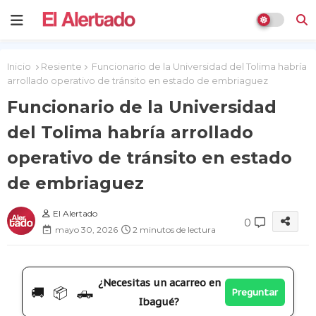
Inicio
Resiente
Funcionario de la Universidad del Tolima habría
arrollado operativo de tránsito en estado de embriaguez
Funcionario de la Universidad
del Tolima habría arrollado
operativo de tránsito en estado
de embriaguez
El Alertado
0
mayo 30, 2026
2 minutos de lectura
¿Necesitas un acarreo en
🚚 📦 🛻
Preguntar
Ibagué?