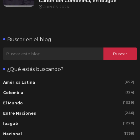
Cañón del Combeima, en Ibagué
Julio 05, 2026
Buscar en el blog
¿Qué estás buscando?
(692)
América Latina
(124)
Colombia
(1029)
El Mundo
(246)
Entre Naciones
(1220)
Ibagué
(1758)
Nacional