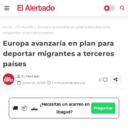
Inicio
El Mundo
Europa avanzaría en plan para deportar
migrantes a terceros países
Europa avanzaría en plan para
deportar migrantes a terceros
países
El Alertado
0
junio 01, 2026
2 minutos de lectura
¿Necesitas un acarreo en
🚚 📦 🛻
Preguntar
Ibagué?