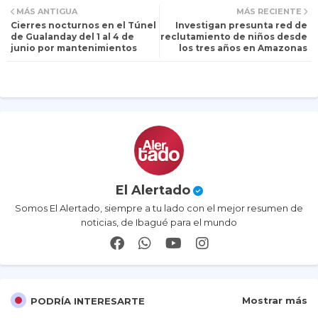
MÁS ANTIGUA
MÁS RECIENTE
Cierres nocturnos en el Túnel
Investigan presunta red de
itt
ats
de Gualanday del 1 al 4 de
reclutamiento de niños desde
junio por mantenimientos
los tres años en Amazonas
er
ap
p
El Alertado
Somos El Alertado, siempre a tu lado con el mejor resumen de
noticias, de Ibagué para el mundo
Mostrar más
PODRÍA INTERESARTE