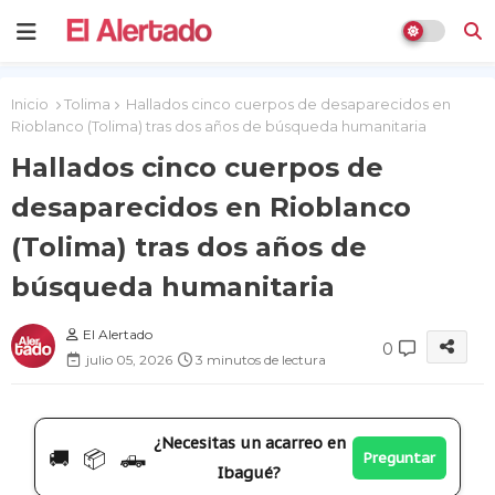
Inicio
Tolima
Hallados cinco cuerpos de desaparecidos en
Rioblanco (Tolima) tras dos años de búsqueda humanitaria
Hallados cinco cuerpos de
desaparecidos en Rioblanco
(Tolima) tras dos años de
búsqueda humanitaria
El Alertado
0
julio 05, 2026
3 minutos de lectura
¿Necesitas un acarreo en
🚚 📦 🛻
Preguntar
Ibagué?