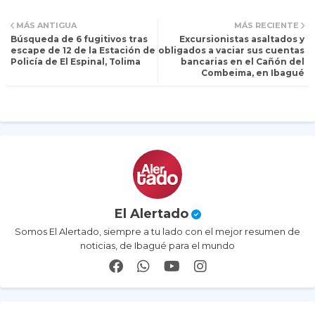
Tw
Wh
MÁS ANTIGUA
MÁS RECIENTE
Búsqueda de 6 fugitivos tras
Excursionistas asaltados y
itt
ats
escape de 12 de la Estación de
obligados a vaciar sus cuentas
Policía de El Espinal, Tolima
bancarias en el Cañón del
Combeima, en Ibagué
er
ap
p
El Alertado
Somos El Alertado, siempre a tu lado con el mejor resumen de
noticias, de Ibagué para el mundo