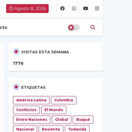
Agosto 8, 2026
cto
VISITAS ESTA SEMANA
1
7
7
6
ETIQUETAS
América Latina
Colombia
Conflictos
El Mundo
Entre Naciones
Global
Ibagué
Nacional
Resiente
Todavida