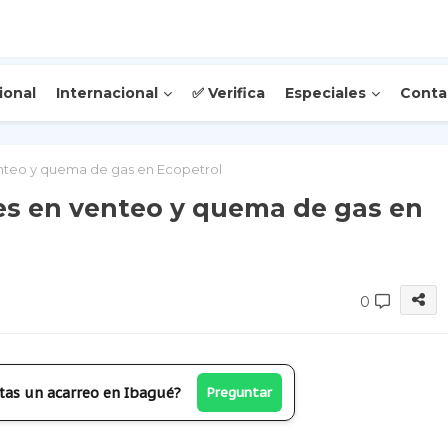
ional
Internacional
✅ Verifica
Especiales
Conta
enteo y quema de gas en Ecopetrol
es en venteo y quema de gas en
0
tas un acarreo en Ibagué?
Preguntar