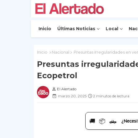
Inicio
Últimas Noticias
Local
Nac
Inicio
Nacional
Presuntas irregularidades en v
Presuntas irregularidad
Ecopetrol
El Alertado
marzo 20, 2025
2 minutos de lectura
🚚 📦 🛻
¿Necesi