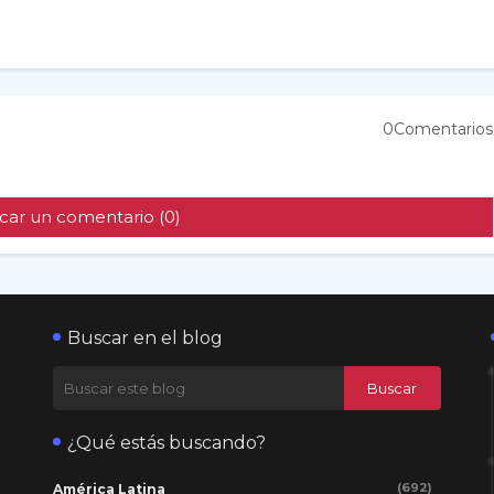
0Comentarios
car un comentario (0)
Buscar en el blog
¿Qué estás buscando?
(692)
América Latina