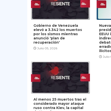
Gobierno de Venezuela
Nueva
elevó a 3.342 los muertos
presi
por los sismos mientras
EEUU i
anunció 'plan de
indir
recuperación'
debate
erradi
Julio 05, 2026
ilícito
Julio
Al menos 25 muertos tras el
considerado mayor ataque
ruso contra Kiev, la capital