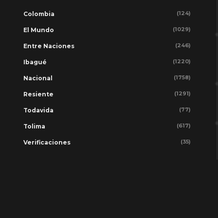
(124)
Colombia
(1029)
El Mundo
(246)
Entre Naciones
(1220)
Ibagué
(1758)
Nacional
(1291)
Resiente
(77)
Todavida
(617)
Tolima
(35)
Verificaciones