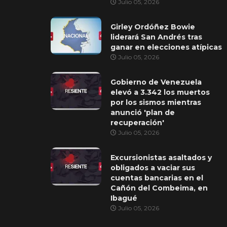
Julio 05, 2026
Girley Ordóñez Bowie
liderará San Andrés tras
ganar en elecciones atípicas
Julio 05, 2026
Gobierno de Venezuela
elevó a 3.342 los muertos
por los sismos mientras
anunció 'plan de
recuperación'
Julio 05, 2026
Excursionistas asaltados y
obligados a vaciar sus
cuentas bancarias en el
Cañón del Combeima, en
Ibagué
Julio 05, 2026