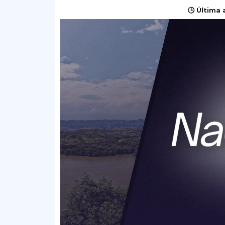
🕒 Última 