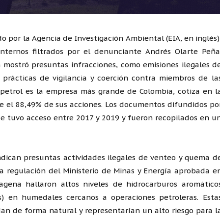
 por la Agencia de Investigación Ambiental (EIA, en inglés)
ternos filtrados por el denunciante Andrés Olarte Peña
n mostró presuntas infracciones, como emisiones ilegales d
prácticas de vigilancia y coerción contra miembros de la
petrol es la empresa más grande de Colombia, cotiza en l
ne el 88,49% de sus acciones. Los documentos difundidos po
e tuvo acceso entre 2017 y 2019 y fueron recopilados en u
 indican presuntas actividades ilegales de venteo y quema d
na regulación del Ministerio de Minas y Energía aprobada e
agena hallaron altos niveles de hidrocarburos aromático
Ms) en humedales cercanos a operaciones petroleras. Esta
dan de forma natural y representarían un alto riesgo para l