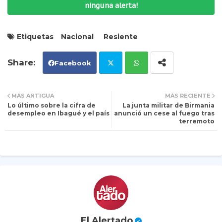
ninguna alerta!
Etiquetas
Nacional
Resiente
Facebook
Tw
Wh
MÁS ANTIGUA
MÁS RECIENTE
Lo último sobre la cifra de
La junta militar de Birmania
itt
ats
desempleo en Ibagué y el país
anunció un cese al fuego tras
terremoto
er
ap
p
El Alertado