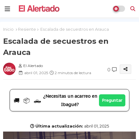
Inicio
Resiente
Escalada de secuestros en Arauca
Escalada de secuestros en
Arauca
El Alertado
0
abril 01, 2025
2 minutos de lectura
¿Necesitas un acarreo en
🚚 📦 🛻
Preguntar
Ibagué?
🕒 Última actualización:
abril 01, 2025