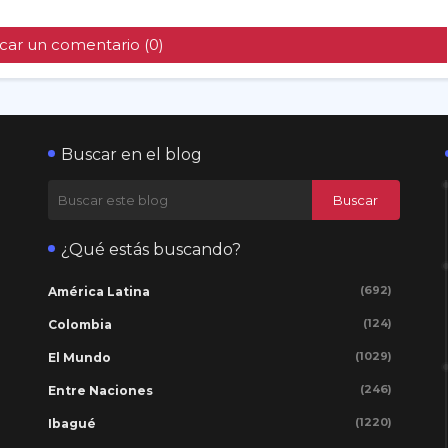
car un comentario (0)
Buscar en el blog
¿Qué estás buscando?
(692)
América Latina
(124)
Colombia
(1029)
El Mundo
(246)
Entre Naciones
(1220)
Ibagué