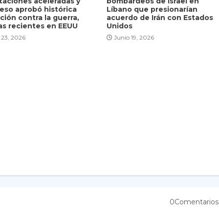
taciones aceleradas y
bombardeos de Israel en
eso aprobó histórica
Líbano que presionarían
ción contra la guerra,
acuerdo de Irán con Estados
as recientes en EEUU
Unidos
 23, 2026
Junio 19, 2026
0Comentarios