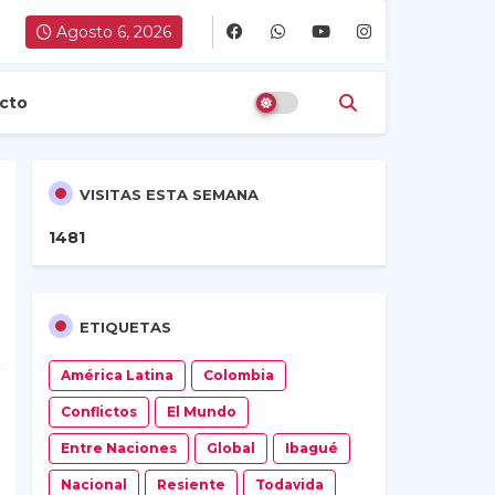
Agosto 6, 2026
cto
VISITAS ESTA SEMANA
1
4
8
1
ETIQUETAS
América Latina
Colombia
Conflictos
El Mundo
Entre Naciones
Global
Ibagué
Nacional
Resiente
Todavida