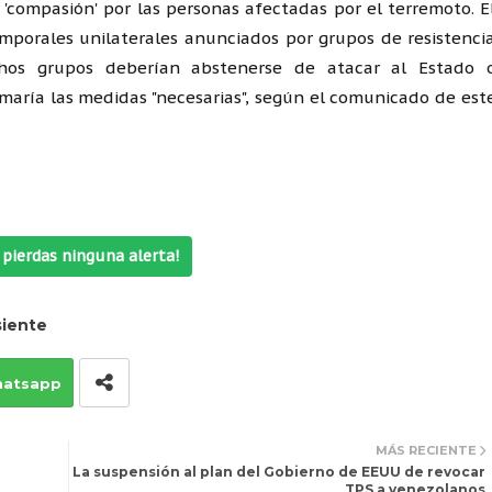
 'compasión' por las personas afectadas por el terremoto. E
mporales unilaterales anunciados por grupos de resistenci
chos grupos deberían abstenerse de atacar al Estado 
tomaría las medidas "necesarias", según el comunicado de est
pierdas ninguna alerta!
iente
atsapp
MÁS RECIENTE
La suspensión al plan del Gobierno de EEUU de revocar
TPS a venezolanos