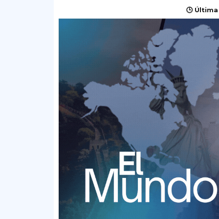
🕒 Última