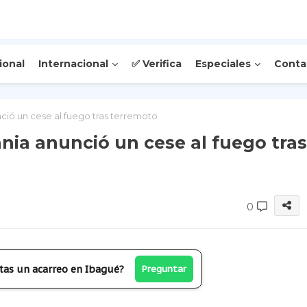
ional
Internacional
✅ Verifica
Especiales
Conta
nció un cese al fuego tras terremoto
ania anunció un cese al fuego tras
0
tas un acarreo en Ibagué?
Preguntar