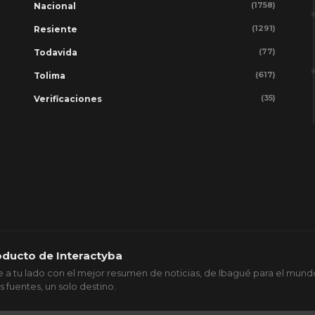
(1758)
Nacional
(1291)
Resiente
(77)
Todavida
(617)
Tolima
(35)
Verificaciones
oducto de Interactyba
 a tu lado con el mejor resumen de noticias, de Ibagué para el mund
s fuentes, un solo destino.