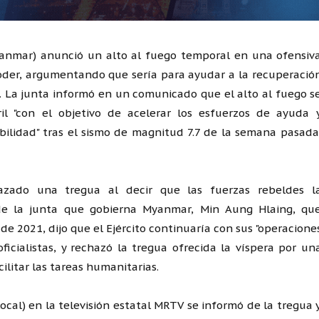
yanmar) anunció un alto al fuego temporal en una ofensiv
oder, argumentando que sería para ayudar a la recuperació
. La junta informó en un comunicado que el alto al fuego s
l "con el objetivo de acelerar los esfuerzos de ayuda 
abilidad" tras el sismo de magnitud 7.7 de la semana pasada
hazado una tregua al decir que las fuerzas rebeldes l
e de la junta que gobierna Myanmar, Min Aung Hlaing, qu
e 2021, dijo que el Ejército continuaría con sus "operacione
ficialistas, y rechazó la tregua ofrecida la víspera por un
ilitar las tareas humanitarias.
ocal) en la televisión estatal MRTV se informó de la tregua 