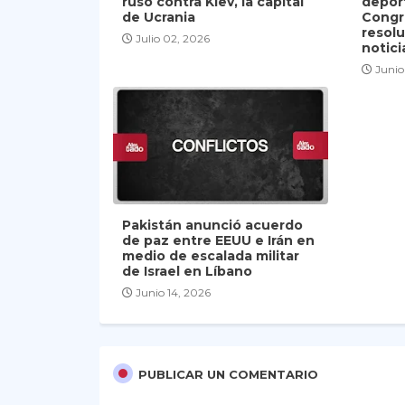
ruso contra Kiev, la capital
depor
de Ucrania
Congr
resolu
Julio 02, 2026
notici
Junio
Pakistán anunció acuerdo
de paz entre EEUU e Irán en
medio de escalada militar
de Israel en Líbano
Junio 14, 2026
PUBLICAR UN COMENTARIO