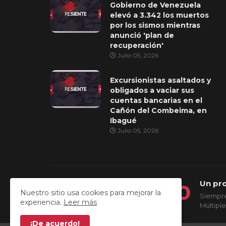
Gobierno de Venezuela
elevó a 3.342 los muertos
por los sismos mientras
anunció 'plan de
recuperación'
Julio 05, 2026
Excursionistas asaltados y
obligados a vaciar sus
cuentas bancarias en el
Cañón del Combeima, en
Ibagué
Julio 05, 2026
Un pr
Nuestro sitio usa cookies para mejorar la
Siempre
experiencia.
Leer más
Múltiple
¡De acuerdo!