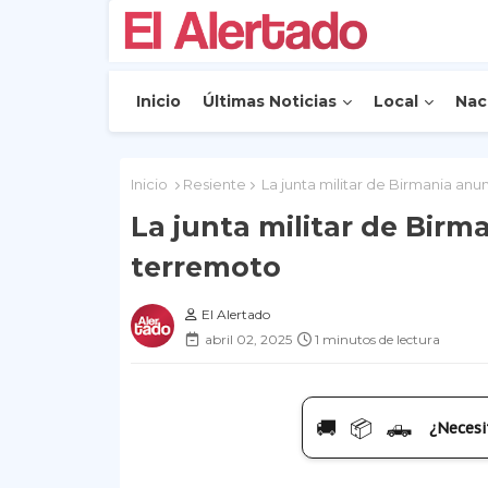
Inicio
Últimas Noticias
Local
Nac
Inicio
Resiente
La junta militar de Birmania anu
La junta militar de Birm
terremoto
El Alertado
abril 02, 2025
1 minutos de lectura
🚚 📦 🛻
¿Necesi