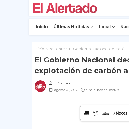
Inicio
Últimas Noticias
Local
Nac
Inicio
Resiente
El Gobierno Nacional decretó la 
El Gobierno Nacional decr
explotación de carbón a 
El Alertado
agosto 31, 2025
4 minutos de lectura
🚚 📦 🛻
¿Necesi