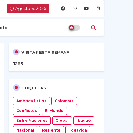
Agosto 6, 2026
cto
VISITAS ESTA SEMANA
1
2
8
5
ETIQUETAS
América Latina
Colombia
Conflictos
El Mundo
Entre Naciones
Global
Ibagué
Nacional
Resiente
Todavida