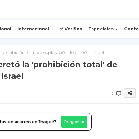
ional
Internacional
✅ Verifica
Especiales
Conta
'prohibición total' de explotación de carbón a Israel
etó la 'prohibición total' de
Israel
0
tas un acarreo en Ibagué?
Preguntar