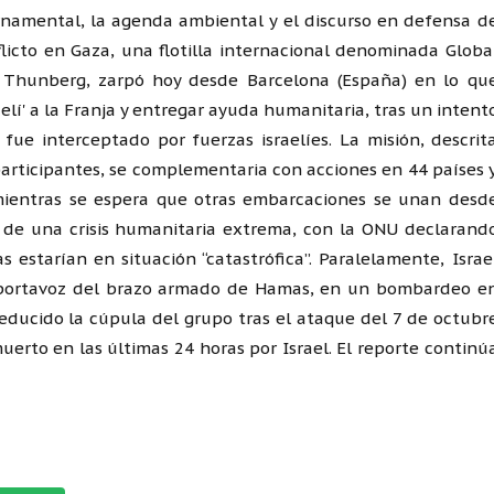
bernamental, la agenda ambiental y el discurso en defensa d
licto en Gaza, una flotilla internacional denominada Globa
a Thunberg, zarpó hoy desde Barcelona (España) en lo qu
elí' a la Franja y entregar ayuda humanitaria, tras un intent
fue interceptado por fuerzas israelíes. La misión, descrit
 participantes, se complementaria con acciones en 44 países 
mientras se espera que otras embarcaciones se unan desd
 de una crisis humanitaria extrema, con la ONU declarand
starían en situación “catastrófica”. Paralelamente, Israe
 portavoz del brazo armado de Hamas, en un bombardeo e
reducido la cúpula del grupo tras el ataque del 7 de octubr
erto en las últimas 24 horas por Israel. El reporte continú