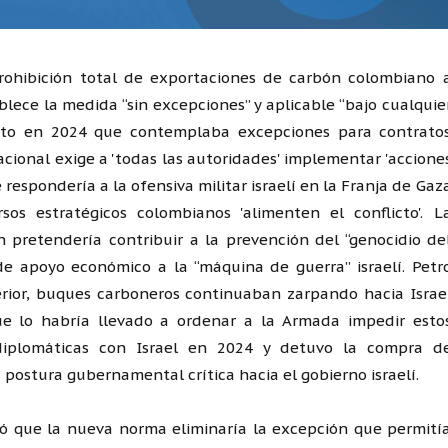
 prohibición total de exportaciones de carbón colombiano 
lece la medida “sin excepciones” y aplicable “bajo cualquie
ento en 2024 que contemplaba excepciones para contrato
cional exige a 'todas las autoridades' implementar 'accione
respondería a la ofensiva militar israelí en la Franja de Gaz
s estratégicos colombianos 'alimenten el conflicto'. L
 pretendería contribuir a la prevención del “genocidio de
 de apoyo económico a la “máquina de guerra” israelí. Petr
erior, buques carboneros continuaban zarpando hacia Israe
ue lo habría llevado a ordenar a la Armada impedir esto
diplomáticas con Israel en 2024 y detuvo la compra d
ostura gubernamental crítica hacia el gobierno israelí.
icó que la nueva norma eliminaría la excepción que permití