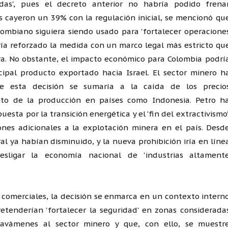
adas', pues el decreto anterior no habría podido frena
 cayeron un 39% con la regulación inicial, se mencionó qu
olombiano siguiera siendo usado para 'fortalecer operacione
habría reforzado la medida con un marco legal más estricto qu
va. No obstante, el impacto económico para Colombia podrí
incipal producto exportado hacia Israel. El sector minero h
ue esta decisión se sumaría a la caída de los precio
nto de la producción en países como Indonesia. Petro h
sta por la transición energética y el 'fin del extractivismo'
nes adicionales a la explotación minera en el país. Desd
l ya habían disminuido, y la nueva prohibición iría en líne
sligar la economía nacional de 'industrias altament
 comerciales, la decisión se enmarca en un contexto intern
tenderían 'fortalecer la seguridad' en zonas considerada
avámenes al sector minero y que, con ello, se muestr