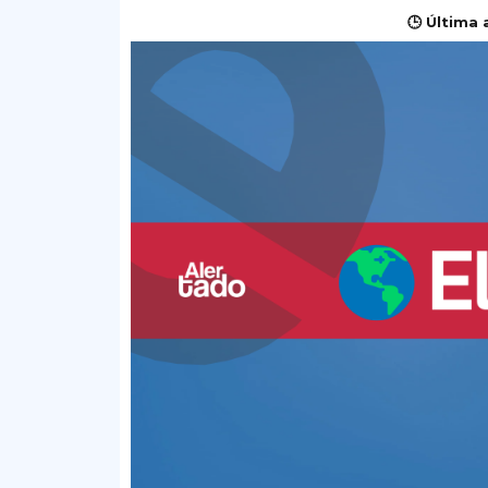
🕒 Última 