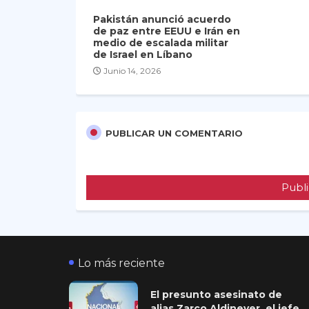
Pakistán anunció acuerdo
de paz entre EEUU e Irán en
medio de escalada militar
de Israel en Líbano
Junio 14, 2026
PUBLICAR UN COMENTARIO
Publi
Lo más reciente
El presunto asesinato de
alias Zarco Aldinever, el jefe