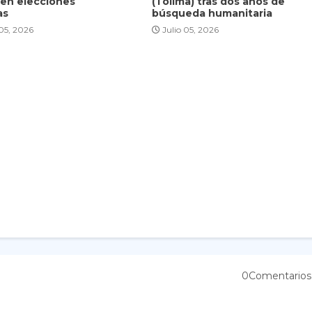
 en elecciones
(Tolima) tras dos años de
as
búsqueda humanitaria
 05, 2026
Julio 05, 2026
0Comentarios