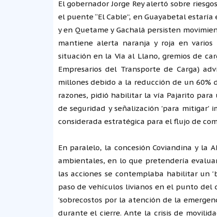
El gobernador Jorge Rey alertó sobre riesgo
el puente “El Cable”, en Guayabetal estaría 
y en Quetame y Gachalá persisten movimient
mantiene alerta naranja y roja en varios 
situación en la Vía al Llano, gremios de c
Empresarios del Transporte de Carga) advi
millones debido a la reducción de un 60% d
razones, pidió habilitar la vía Pajarito par
de seguridad y señalización 'para mitigar'
considerada estratégica para el flujo de co
En paralelo, la concesión Coviandina y la
ambientales, en lo que pretendería evaluar
las acciones se contemplaba habilitar un 'by
paso de vehículos livianos en el punto del
'sobrecostos por la atención de la emergenc
durante el cierre. Ante la crisis de movilid