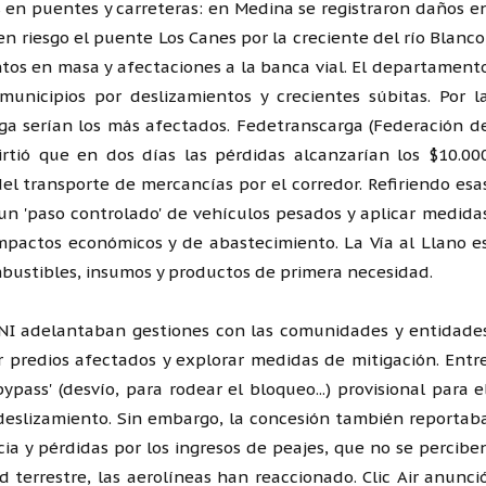
s en puentes y carreteras: en Medina se registraron daños e
en riesgo el puente Los Canes por la creciente del río Blanco
os en masa y afectaciones a la banca vial. El departament
municipios por deslizamientos y crecientes súbitas. Por l
arga serían los más afectados. Fedetranscarga (Federación d
rtió que en dos días las pérdidas alcanzarían los $10.00
el transporte de mercancías por el corredor. Refiriendo esa
a un 'paso controlado' de vehículos pesados y aplicar medida
 impactos económicos y de abastecimiento. La Vía al Llano e
mbustibles, insumos y productos de primera necesidad.
 ANI adelantaban gestiones con las comunidades y entidade
 predios afectados y explorar medidas de mitigación. Entr
pass' (desvío, para rodear el bloqueo...) provisional para e
 deslizamiento. Sin embargo, la concesión también reportab
ia y pérdidas por los ingresos de peajes, que no se percibe
ad terrestre, las aerolíneas han reaccionado. Clic Air anunci