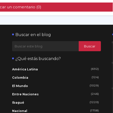
car un comentario (0)
Buscar en el blog
¿Qué estás buscando?
(692)
América Latina
(124)
Colombia
(1029)
El Mundo
(246)
Entre Naciones
(1220)
Ibagué
(1758)
Nacional