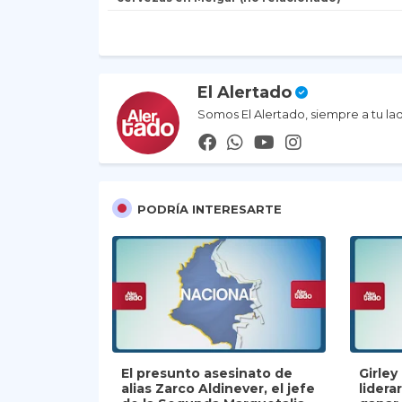
El Alertado
Somos El Alertado, siempre a tu la
PODRÍA INTERESARTE
El presunto asesinato de
Girle
alias Zarco Aldinever, el jefe
lidera