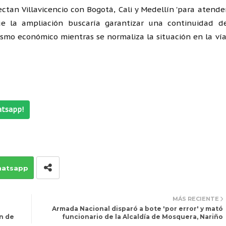
ctan Villavicencio con Bogotá, Cali y Medellín 'para atende
ue la ampliación buscaría garantizar una continuidad d
ismo económico mientras se normaliza la situación en la vía
atsapp!
atsapp
MÁS RECIENTE
Armada Nacional disparó a bote 'por error' y mató
ón de
funcionario de la Alcaldía de Mosquera, Nariño