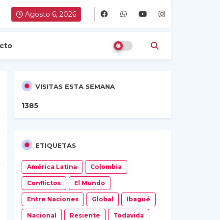
Agosto 6, 2026
cto
VISITAS ESTA SEMANA
1
3
8
5
ETIQUETAS
América Latina
Colombia
Conflictos
El Mundo
Entre Naciones
Global
Ibagué
Nacional
Resiente
Todavida