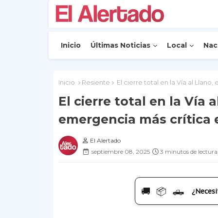
Inicio
Últimas Noticias
Local
Nac
Inicio
Resiente
El cierre total en la Vía al Llan
El cierre total en la Vía 
emergencia más crítica 
El Alertado
septiembre 08, 2025
3 minutos de lectura
🚚 📦 🛻
¿Necesi