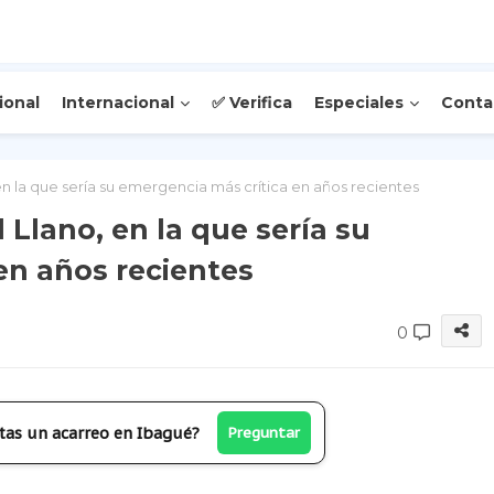
ional
Internacional
✅ Verifica
Especiales
Conta
o, en la que sería su emergencia más crítica en años recientes
al Llano, en la que sería su
en años recientes
0
tas un acarreo en Ibagué?
Preguntar