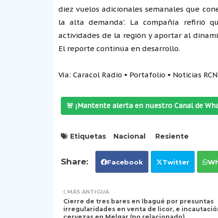
diez vuelos adicionales semanales que cone
la alta demanda'. La compañía refirió q
actividades de la región y aportar al dinam
El reporte continúa en desarrollo.
Vía: Caracol Radio • Portafolio • Noticias RCN
🚨 ¡Mantente alerta en nuestro Canal de Wh
Etiquetas
Nacional
Resiente
Facebook
Twitter
Wh
MÁS ANTIGUA
Cierre de tres bares en Ibagué por presuntas
irregularidades en venta de licor, e incautaci
cervezas en Melgar (no relacionado)