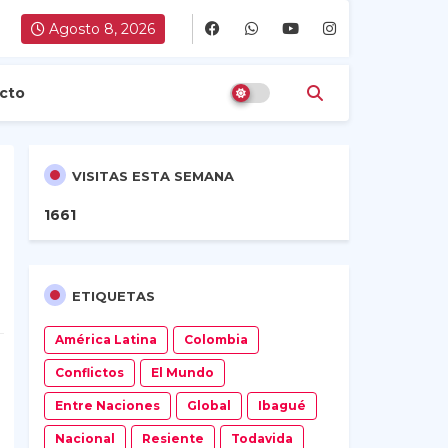
Agosto 8, 2026
cto
VISITAS ESTA SEMANA
1
6
6
1
ETIQUETAS
América Latina
Colombia
Conflictos
El Mundo
Entre Naciones
Global
Ibagué
Nacional
Resiente
Todavida