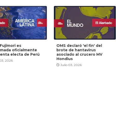
Fujimori es
OMS declaró 'el fin' del
amada oficialmente
brote de hantavirus
denta electa de Perú
asociado al crucero MV
Hondius
 03, 2026
Julio 03, 2026