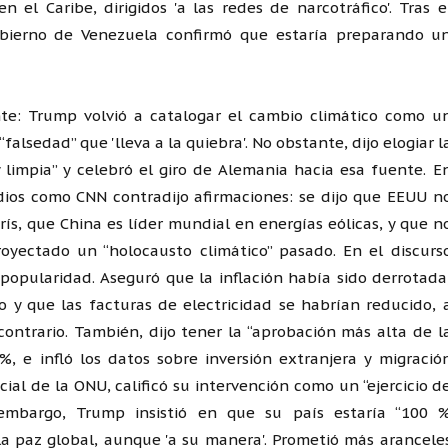
el Caribe, dirigidos 'a las redes de narcotráfico'. Tras e
bierno de Venezuela confirmó que estaría preparando u
nte: Trump volvió a catalogar el cambio climático como u
falsedad” que 'lleva a la quiebra'. No obstante, dijo elogiar l
 limpia” y celebró el giro de Alemania hacia esa fuente. E
dios como CNN contradijo afirmaciones: se dijo que EEUU n
ís, que China es líder mundial en energías eólicas, y que n
oyectado un “holocausto climático” pasado. En el discurs
popularidad. Aseguró que la inflación había sido derrotada
 y que las facturas de electricidad se habrían reducido, 
 contrario. También, dijo tener la “aprobación más alta de l
4%, e infló los datos sobre inversión extranjera y migració
cial de la ONU, calificó su intervención como un “ejercicio d
n embargo, Trump insistió en que su país estaría “100 
a paz global, aunque 'a su manera'. Prometió más arancele