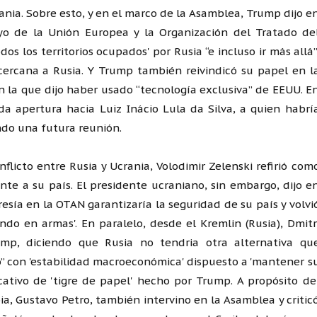
rania. Sobre esto, y en el marco de la Asamblea, Trump dijo e
yo de la Unión Europea y la Organización del Tratado de
os los territorios ocupados' por Rusia “e incluso ir más allá”
 cercana a Rusia. Y Trump también reivindicó su papel en l
 en la que dijo haber usado “tecnología exclusiva” de EEUU. E
a apertura hacia Luiz Inácio Lula da Silva, a quien habrí
ndo una futura reunión.
flicto entre Rusia y Ucrania, Volodimir Zelenski refirió com
nte a su país. El presidente ucraniano, sin embargo, dijo e
esía en la OTAN garantizaría la seguridad de su país y volvi
endo en armas'. En paralelo, desde el Kremlin (Rusia), Dmitr
ump, diciendo que Rusia no tendria otra alternativa qu
so” con 'estabilidad macroeconómica' dispuesto a 'mantener s
icativo de 'tigre de papel' hecho por Trump. A propósito de
a, Gustavo Petro, también intervino en la Asamblea y critic