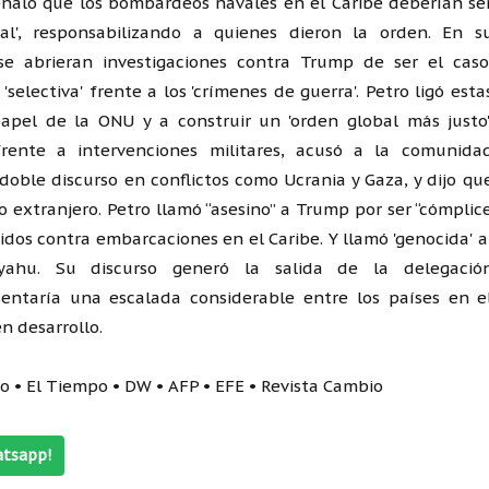
eñaló que los bombardeos navales en el Caribe deberían se
al', responsabilizando a quienes dieron la orden. En s
se abrieran investigaciones contra Trump de ser el caso
selectiva' frente a los 'crímenes de guerra'. Petro ligó esta
apel de la ONU y a construir un 'orden global más justo'
rente a intervenciones militares, acusó a la comunida
 doble discurso en conflictos como Ucrania y Gaza, y dijo qu
o extranjero. Petro llamó “asesino” a Trump por ser “cómplic
gidos contra embarcaciones en el Caribe. Y llamó 'genocida' a
nyahu. Su discurso generó la salida de la delegació
sentaría una escalada considerable entre los países en e
n desarrollo.
o • El Tiempo • DW • AFP • EFE • Revista Cambio
atsapp!