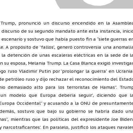
 Trump, pronunció un discurso encendido en la Asamble
discurso de su segundo mandato ante esta instancia, inici
el escenario y sostuvo que había puesto fin a “siete guerras e
e. A propósito de 'fallos', generó controversia una anomalí
 la detención de unas escaleras eléctricas en la sede de l
u esposa, Melania Trump. La Casa Blanca exigió investigar
o ruso Vladimir Putin por 'prolongar la guerra' en Ucrania
de petróleo ruso y dijo rechazar el reconocimiento del Estad
io demasiado alto para los terroristas de Hamas”. Trum
o un modelo que Europa debería seguir', diciendo que l
e Europa Occidental” y acusando a la ONU de presuntament
. Además, sostuvo que bajo su gobierno se habría dado un
onas”, mientras que las políticas del expresidente Joe Biden
narcotraficantes'. En paralelo, justificó los ataques navale