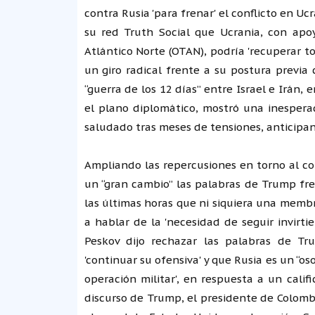
contra Rusia 'para frenar' el conflicto en Uc
su red Truth Social que Ucrania, con apo
Atlántico Norte (OTAN), podría 'recuperar tod
un giro radical frente a su postura previa
“guerra de los 12 días” entre Israel e Irán,
el plano diplomático, mostró una inesperad
saludado tras meses de tensiones, anticipa
Ampliando las repercusiones en torno al con
un “gran cambio” las palabras de Trump fre
las últimas horas que ni siquiera una membr
a hablar de la 'necesidad de seguir invirti
Peskov dijo rechazar las palabras de Tr
'continuar su ofensiva' y que Rusia es un “o
operación militar', en respuesta a un calif
discurso de Trump, el presidente de Colombi