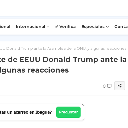
ional
Internacional
✅ Verifica
Especiales
Conta
EUU Donald Trump ante la Asamblea de la ONU, y algunas reacciones
nte de EEUU Donald Trump ante la
lgunas reacciones
0
tas un acarreo en Ibagué?
Preguntar