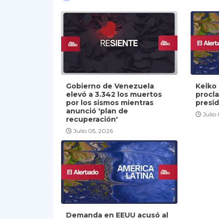
Gobierno de Venezuela
Keiko 
elevó a 3.342 los muertos
procl
por los sismos mientras
presi
anunció 'plan de
Julio
recuperación'
Julio 05, 2026
Demanda en EEUU acusó al