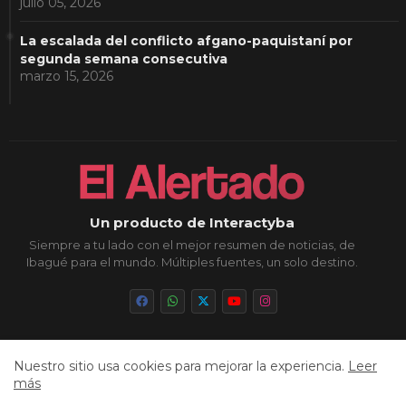
julio 05, 2026
La escalada del conflicto afgano-paquistaní por
segunda semana consecutiva
marzo 15, 2026
Un producto de Interactyba
Siempre a tu lado con el mejor resumen de noticias, de
Ibagué para el mundo. Múltiples fuentes, un solo destino.
Nuestro sitio usa cookies para mejorar la experiencia.
Leer
Inicio
Sobre Nosotros
Política de Privacidad
más
Aviso Legal
Contacto
Cookies
Sitemap