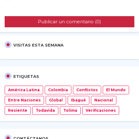
Publicar un comentario (0)
VISITAS ESTA SEMANA
ETIQUETAS
América Latina
Colombia
Conflictos
El Mundo
Entre Naciones
Global
Ibagué
Nacional
Resiente
Todavida
Tolima
Verificaciones
CONTÁCTANOS