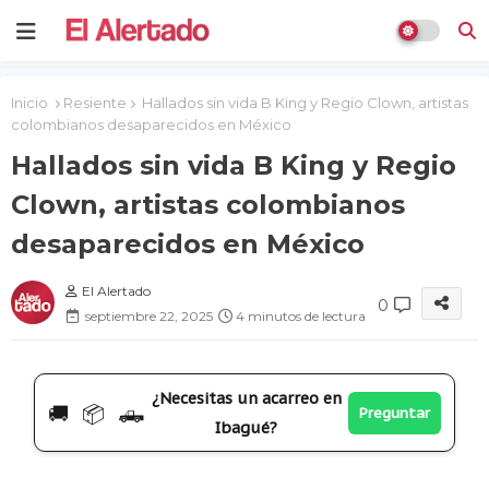
Inicio
Resiente
Hallados sin vida B King y Regio Clown, artistas
colombianos desaparecidos en México
Hallados sin vida B King y Regio
Clown, artistas colombianos
desaparecidos en México
El Alertado
0
septiembre 22, 2025
4 minutos de lectura
¿Necesitas un acarreo en
🚚 📦 🛻
Preguntar
Ibagué?