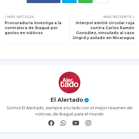
Tw
Wh
MÁS ANTIGUA
MÁS RECIENTE
Procuraduría investiga a la
Interpol emitió circular roja
itt
ats
contralora de Ibagué por
contra Carlos Ramón
gastos en viáticos
González, vinculado al caso
Ungrd y asilado en Nicaragua
er
ap
p
El Alertado
Somos El Alertado, siempre a tu lado con el mejor resumen de
noticias, de Ibagué para el mundo