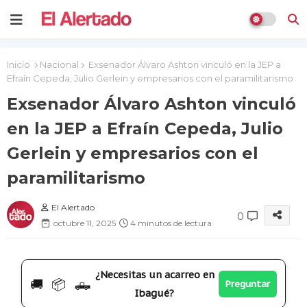
Inicio
Nacional
Exsenador Álvaro Ashton vinculó en la JEP a
Efraín Cepeda, Julio Gerlein y empresarios con el paramilitarismo
Exsenador Álvaro Ashton vinculó
en la JEP a Efraín Cepeda, Julio
Gerlein y empresarios con el
paramilitarismo
El Alertado
0
octubre 11, 2025
4 minutos de lectura
¿Necesitas un acarreo en
🚚 📦 🛻
Preguntar
Ibagué?