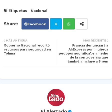
Etiquetas
Nacional
Facebook
Tw
Wh
MÁS ANTIGUA
MÁS RECIENTE
Gobierno Nacional recortó
Francia denunciará a
itt
ats
recursos para seguridad en
AliExpress por 'muñeca
Tolima
pedopornográfica', en medio
de la controversia que
er
ap
también incluye a Shein
p
El Alertado