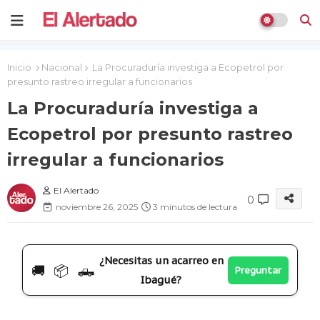
Inicio
Nacional
La Procuraduría investiga a Ecopetrol por
presunto rastreo irregular a funcionarios
La Procuraduría investiga a
Ecopetrol por presunto rastreo
irregular a funcionarios
El Alertado
0
noviembre 26, 2025
3 minutos de lectura
¿Necesitas un acarreo en
🚚 📦 🛻
Preguntar
Ibagué?