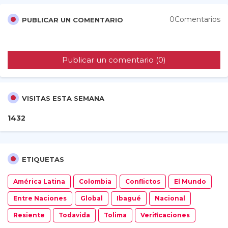
0Comentarios
PUBLICAR UN COMENTARIO
Publicar un comentario (0)
VISITAS ESTA SEMANA
1
4
3
2
ETIQUETAS
América Latina
Colombia
Conflictos
El Mundo
Entre Naciones
Global
Ibagué
Nacional
Resiente
Todavida
Tolima
Verificaciones