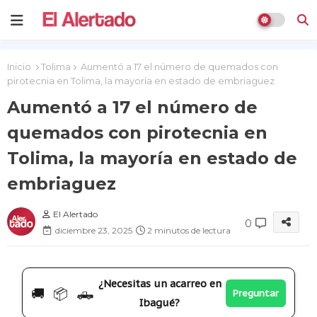
Inicio
Tolima
Aumentó a 17 el número de quemados con
pirotecnia en Tolima, la mayoría en estado de embriaguez
Aumentó a 17 el número de
quemados con pirotecnia en
Tolima, la mayoría en estado de
embriaguez
El Alertado
0
diciembre 23, 2025
2 minutos de lectura
¿Necesitas un acarreo en
🚚 📦 🛻
Preguntar
Ibagué?