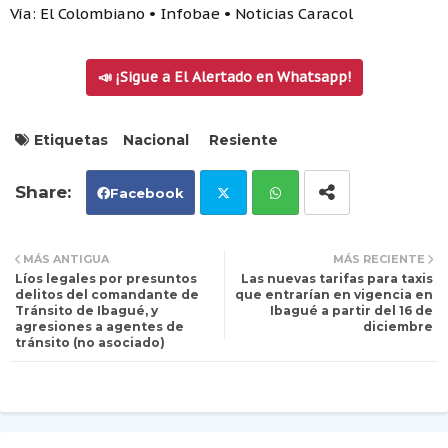
Vía: El Colombiano • Infobae • Noticias Caracol
📣 ¡Sigue a El Alertado en Whatsapp!
Etiquetas
Nacional
Resiente
Facebook
Tw
Wh
MÁS ANTIGUA
MÁS RECIENTE
Líos legales por presuntos
Las nuevas tarifas para taxis
itt
ats
delitos del comandante de
que entrarían en vigencia en
Tránsito de Ibagué, y
Ibagué a partir del 16 de
agresiones a agentes de
diciembre
er
ap
tránsito (no asociado)
p