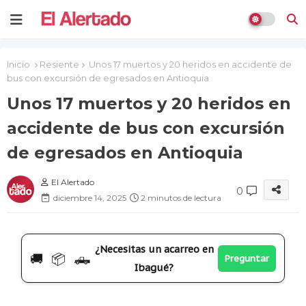
Inicio
Resiente
Unos 17 muertos y 20 heridos en accidente de
bus con excursión de egresados en Antioquia
Unos 17 muertos y 20 heridos en
accidente de bus con excursión
de egresados en Antioquia
El Alertado
0
diciembre 14, 2025
2 minutos de lectura
¿Necesitas un acarreo en
🚚 📦 🛻
Preguntar
Ibagué?