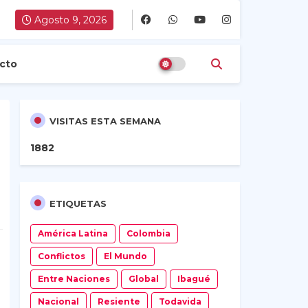
Agosto 9, 2026
cto
VISITAS ESTA SEMANA
1
8
8
2
ETIQUETAS
América Latina
Colombia
Conflictos
El Mundo
Entre Naciones
Global
Ibagué
Nacional
Resiente
Todavida