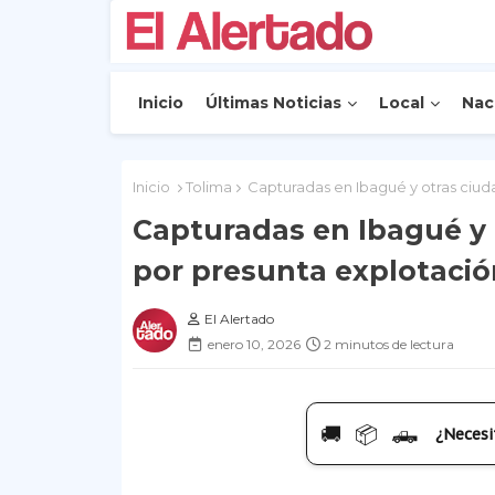
Inicio
Últimas Noticias
Local
Nac
Inicio
Tolima
Capturadas en Ibagué y otras ciud
Capturadas en Ibagué y 
por presunta explotaci
El Alertado
enero 10, 2026
2 minutos de lectura
🚚 📦 🛻
¿Necesi