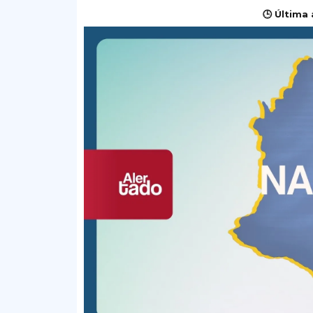
🕒 Última 