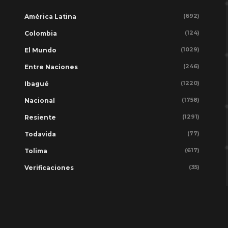
(692)
América Latina
(124)
Colombia
(1029)
El Mundo
(246)
Entre Naciones
(1220)
Ibagué
(1758)
Nacional
(1291)
Resiente
(77)
Todavida
(617)
Tolima
(35)
Verificaciones