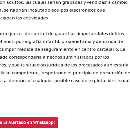
con adultos, las cuales serían 'grabadas y vendidas' a cambio
ra, se habrían incautado equipos electrónicos que
ciaban las actividades.
 ante jueces de control de garantías, imputándoles delitos
4 años, pornografía infantil, proxenetismo y demanda de
 cumplir medida de aseguramiento en centro carcelario. La
gada correspondería a hechos suministrados por los
es, y que la situación jurídica de los procesados aún estaría
dicial competente, 'respetando el principio de presunción d
ía a 'denunciar' cualquier posible caso de explotación sexual
 a El Alertado en Whatsapp!