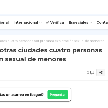
ional
Internacional
✅ Verifica
Especiales
Conta
ades cuatro personas por presunta explotación sexual de menores
otras ciudades cuatro personas
ón sexual de menores
0
tas un acarreo en Ibagué?
Preguntar