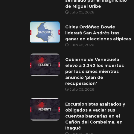
señalado por el magnicidio
de Miguel Uribe
Julio 05, 2026
Girley Ordóñez Bowie
liderará San Andrés tras
ganar en elecciones atípicas
Julio 05, 2026
Gobierno de Venezuela
elevó a 3.342 los muertos
por los sismos mientras
anunció 'plan de
recuperación'
Julio 05, 2026
Excursionistas asaltados y
obligados a vaciar sus
cuentas bancarias en el
Cañón del Combeima, en
Ibagué
Julio 05, 2026