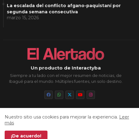
La escalada del conflicto afgano-paquistaní por
segunda semana consecutiva
marzo 15, 2026
Un producto de Interactyba
Siempre a tu lado con el mejor resumen de noticias, de
Ibagué para el mundo. Múltiples fuentes, un solo destino.
Nuestro sitio usa cookies para mejorar la experiencia.
Leer
Inicio
Sobre Nosotros
Política de Privacidad
más
Aviso Legal
Contacto
Cookies
Sitemap
¡De acuerdo!
Todos los derechos reservados © 2026