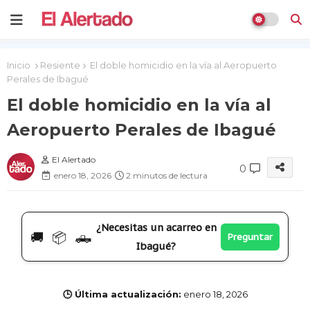
Inicio
Resiente
El doble homicidio en la vía al Aeropuerto
Perales de Ibagué
El doble homicidio en la vía al
Aeropuerto Perales de Ibagué
El Alertado
0
enero 18, 2026
2 minutos de lectura
¿Necesitas un acarreo en
🚚 📦 🛻
Preguntar
Ibagué?
🕒 Última actualización:
enero 18, 2026