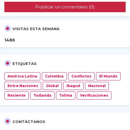
Publicar un comentario (0)
VISITAS ESTA SEMANA
1
4
8
6
ETIQUETAS
América Latina
Colombia
Conflictos
El Mundo
Entre Naciones
Global
Ibagué
Nacional
Resiente
Todavida
Tolima
Verificaciones
CONTÁCTANOS