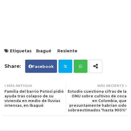
Etiquetas
Ibagué
Resiente
Facebook
Tw
Wh
MÁS ANTIGUA
MÁS RECIENTE
Familia del barrio Potosí pidió
Estudio cuestiona cifras de la
itt
ats
ayuda tras colapso de su
ONU sobre cultivos de coca
vivienda en medio de lluvias
en Colombia, que
intensas, en Ibagué
presuntamente habrían sido
er
ap
sobreestimados 'hasta 900%'
p