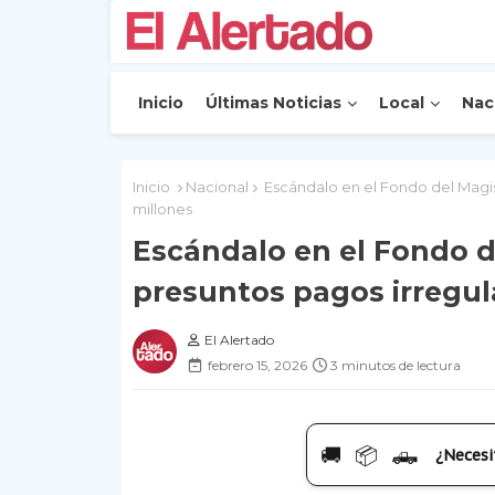
Inicio
Últimas Noticias
Local
Nac
Inicio
Nacional
Escándalo en el Fondo del Magis
millones
Escándalo en el Fondo d
presuntos pagos irregul
El Alertado
febrero 15, 2026
3 minutos de lectura
🚚 📦 🛻
¿Necesi