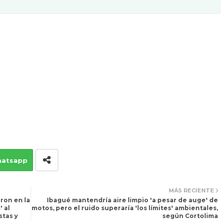
atsapp
MÁS RECIENTE
ron en la
Ibagué mantendría aire limpio 'a pesar de auge' de
 al
motos, pero el ruido superaría 'los límites' ambientales,
stas y
según Cortolima