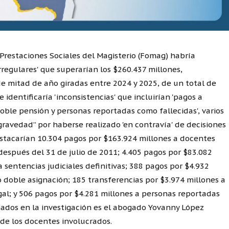
Prestaciones Sociales del Magisterio (Fomag) habría
regulares' que superarían los $260.437 millones,
e mitad de año giradas entre 2024 y 2025, de un total de
identificaría 'inconsistencias' que incluirían 'pagos a
oble pensión y personas reportadas como fallecidas', varios
gravedad” por haberse realizado 'en contravía' de decisiones
destacarían 10.304 pagos por $163.924 millones a docentes
después del 31 de julio de 2011; 4.405 pagos por $83.082
sentencias judiciales definitivas; 388 pagos por $4.932
o doble asignación; 185 transferencias por $3.974 millones a
al; y 506 pagos por $4.281 millones a personas reportadas
nados en la investigación es el abogado Yovanny López
de los docentes involucrados.