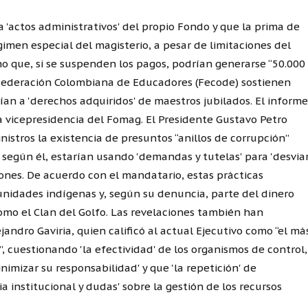
a 'actos administrativos' del propio Fondo y que la prima de
imen especial del magisterio, a pesar de limitaciones del
ho que, si se suspenden los pagos, podrían generarse “50.000
ederación Colombiana de Educadores (Fecode) sostienen
rían a 'derechos adquiridos' de maestros jubilados. El informe
a vicepresidencia del Fomag. El Presidente Gustavo Petro
istros la existencia de presuntos “anillos de corrupción”
según él, estarían usando 'demandas y tutelas' para 'desvia
ones. De acuerdo con el mandatario, estas prácticas
nidades indígenas y, según su denuncia, parte del dinero
omo el Clan del Golfo. Las revelaciones también han
andro Gaviria, quien calificó al actual Ejecutivo como “el má
”, cuestionando 'la efectividad' de los organismos de control,
mizar su responsabilidad' y que 'la repetición' de
 institucional y dudas' sobre la gestión de los recursos