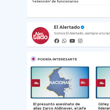
'retención' de funcionarios
El Alertado
Somos El Alertado, siempre a tu la
PODRÍA INTERESARTE
El presunto asesinato de
Girle
alias Zarco Aldinever, el jefe
lidera