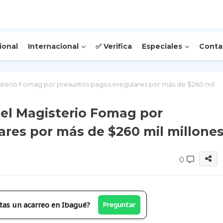
ional
Internacional
✅ Verifica
Especiales
Conta
terio Fomag por presuntos pagos irregulares por más de $260 mil
el Magisterio Fomag por
ares por más de $260 mil millone
0
tas un acarreo en Ibagué?
Preguntar