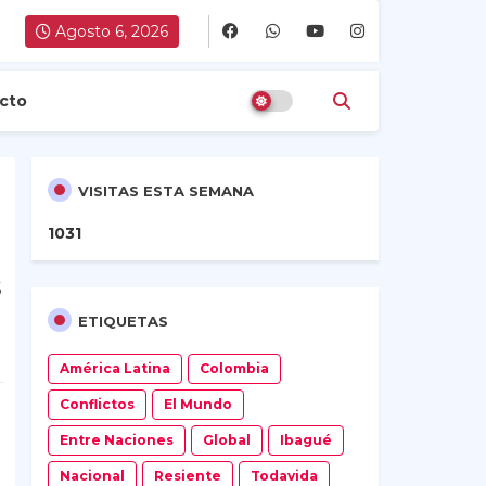
Agosto 6, 2026
cto
VISITAS ESTA SEMANA
1
0
3
1
s
ETIQUETAS
América Latina
Colombia
Conflictos
El Mundo
Entre Naciones
Global
Ibagué
Nacional
Resiente
Todavida