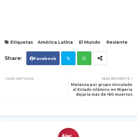
Etiquetas
América Latina
El Mundo
Resiente
Facebook
Tw
Wh
MÁS ANTIGUA
MÁS RECIENTE
Matanza por grupo vinculado
itt
ats
al Estado Islámico en Nigeria
dejaría más de 160 muertos
er
ap
p