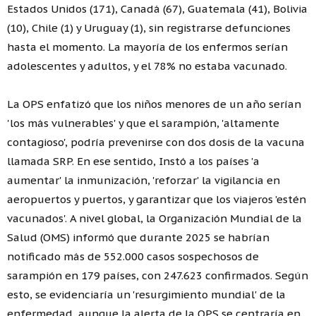
Estados Unidos (171), Canadá (67), Guatemala (41), Bolivia
(10), Chile (1) y Uruguay (1), sin registrarse defunciones
hasta el momento. La mayoría de los enfermos serían
adolescentes y adultos, y el 78% no estaba vacunado.
La OPS enfatizó que los niños menores de un año serían
'los más vulnerables' y que el sarampión, 'altamente
contagioso', podría prevenirse con dos dosis de la vacuna
llamada SRP. En ese sentido, Instó a los países 'a
aumentar' la inmunización, 'reforzar' la vigilancia en
aeropuertos y puertos, y garantizar que los viajeros 'estén
vacunados'. A nivel global, la Organización Mundial de la
Salud (OMS) informó que durante 2025 se habrían
notificado más de 552.000 casos sospechosos de
sarampión en 179 países, con 247.623 confirmados. Según
esto, se evidenciaría un 'resurgimiento mundial' de la
enfermedad, aunque la alerta de la OPS se centraría en