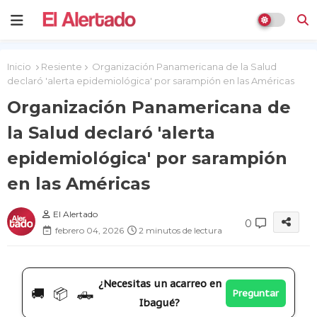
Inicio
Resiente
Organización Panamericana de la Salud
declaró 'alerta epidemiológica' por sarampión en las Américas
Organización Panamericana de
la Salud declaró 'alerta
epidemiológica' por sarampión
en las Américas
El Alertado
0
febrero 04, 2026
2 minutos de lectura
¿Necesitas un acarreo en
🚚 📦 🛻
Preguntar
Ibagué?